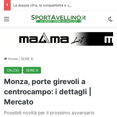
La doppia cifra, la compatibilità e un dato da urlo: perché l’Avellino ha rimesso Biasci al centro del villaggio
Menu
C
Home
/
SERIE B
CALCIO
SERIE B
Monza, porte girevoli a
centrocampo: i dettagli |
Mercato
Possibili novità per il prossimo avversario