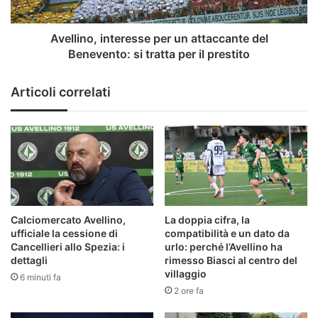
si
tratta
per
Avellino, interesse per un attaccante del
il
Benevento: si tratta per il prestito
prestito
Articoli correlati
Calciomercato Avellino,
La doppia cifra, la
ufficiale la cessione di
compatibilità e un dato da
Cancellieri allo Spezia: i
urlo: perché l’Avellino ha
dettagli
rimesso Biasci al centro del
villaggio
6 minuti fa
2 ore fa