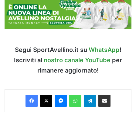
Segui SportAvellino.it su
WhatsApp
!
Iscriviti al
nostro canale YouTube
per
rimanere aggiornato!
Facebook
X
Messenger
WhatsApp
Telegram
Condividi via Email