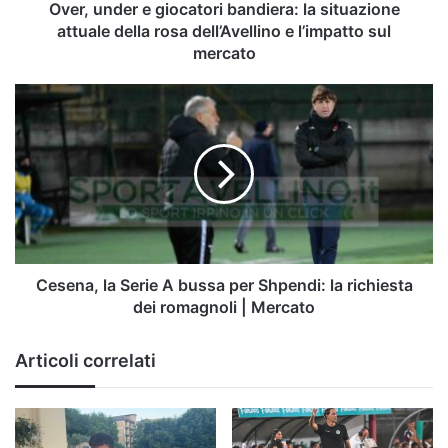
rosa
Over, under e giocatori bandiera: la situazione
dell’Avellino
attuale della rosa dell’Avellino e l’impatto sul
e
mercato
l’impatto
sul
Cesena,
mercato
la
Serie
A
bussa
per
Shpendi:
la
richiesta
dei
Cesena, la Serie A bussa per Shpendi: la richiesta
romagnoli
dei romagnoli | Mercato
|
Mercato
Articoli correlati