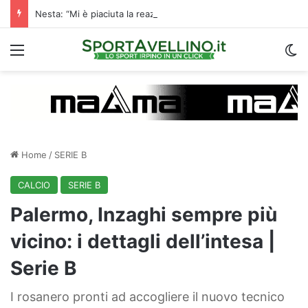
Nesta: “Mi è piaciuta la reazione nella ripresa. Sono contento di essere qua”
Menu
C
Home
/
SERIE B
CALCIO
SERIE B
Palermo, Inzaghi sempre più
vicino: i dettagli dell’intesa |
Serie B
I rosanero pronti ad accogliere il nuovo tecnico