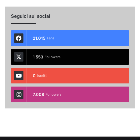
Seguici sui social
21.015
Fans
1.553
Followers
0
Iscritti
7.008
Followers