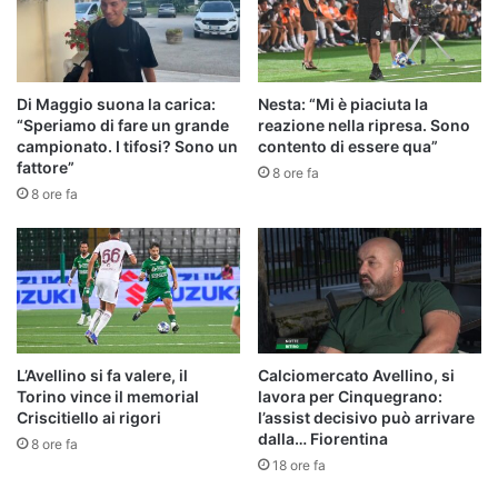
Di Maggio suona la carica:
Nesta: “Mi è piaciuta la
“Speriamo di fare un grande
reazione nella ripresa. Sono
campionato. I tifosi? Sono un
contento di essere qua”
fattore”
8 ore fa
8 ore fa
L’Avellino si fa valere, il
Calciomercato Avellino, si
Torino vince il memorial
lavora per Cinquegrano:
Criscitiello ai rigori
l’assist decisivo può arrivare
dalla… Fiorentina
8 ore fa
18 ore fa