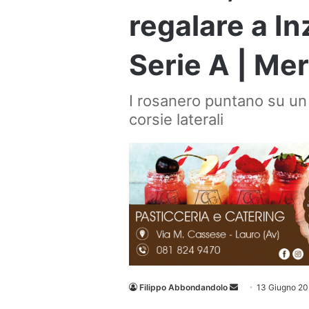
regalare a In
Serie A | Me
I rosanero puntano su un 
corsie laterali
Invia
Filippo Abbondandolo
13 Giugno 2
un'email