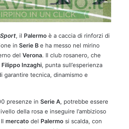
 Sport
, il
Palermo
è a caccia di rinforzi di
ione in
Serie B
e ha messo nel mirino
terno del
Verona
. Il club rosanero, che
a
Filippo Inzaghi
, punta sull’esperienza
i garantire tecnica, dinamismo e
300 presenze in
Serie A
, potrebbe essere
livello della rosa e inseguire l’ambizioso
 Il
mercato
del
Palermo
si scalda, con