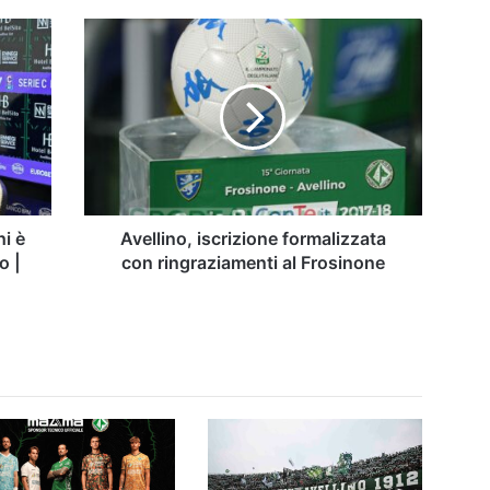
Avellino,
iscrizione
formalizzata
con
ringraziamenti
al
Frosinone
hi è
Avellino, iscrizione formalizzata
o |
con ringraziamenti al Frosinone