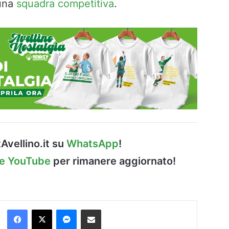
 una
squadra competitiva
.
Avellino.it su
WhatsApp
!
le YouTube
per rimanere aggiornato!
Facebook
X
Messenger
Condividi via Email