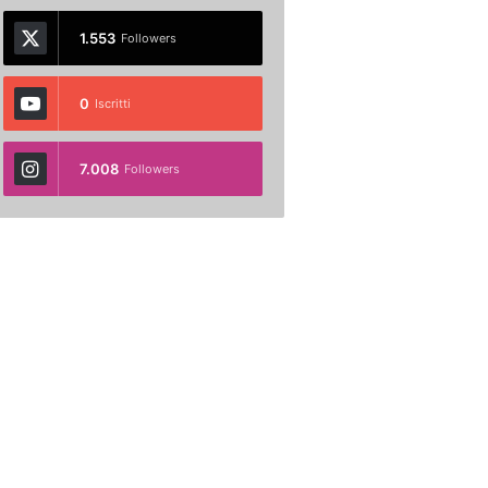
1.553
Followers
0
Iscritti
7.008
Followers