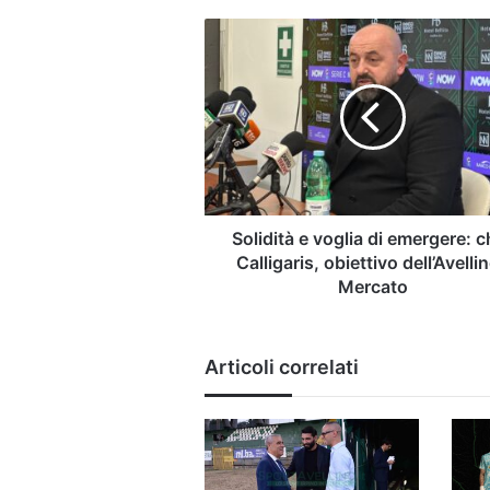
Solidità
e
voglia
di
emergere:
chi
è
Calligaris,
obiettivo
dell’Avellino
Solidità e voglia di emergere: c
|
Calligaris, obiettivo dell’Avellin
Mercato
Mercato
Articoli correlati