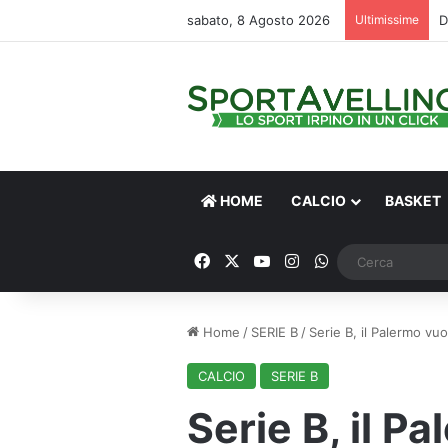
sabato, 8 Agosto 2026
Ultimissime
D
HOME
CALCIO
BASKET
Facebook
X
You Tube
Instagram
WhatsApp
Home
/
SERIE B
/
Serie B, il Palermo vu
CALCIO
SERIE B
Serie B, il P