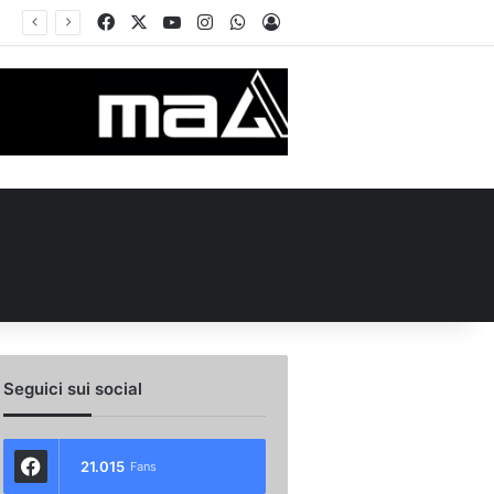
Facebook
X
You Tube
Instagram
WhatsApp
Accedi
ma
Seguici sui social
21.015
Fans