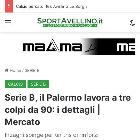
Calciomercato, l’ex Avellino Le Borgne conteso da due club cadetti: la situazione
Menu
C
Home
/
SERIE B
CALCIO
SERIE B
Serie B, il Palermo lavora a tre
colpi da 90: i dettagli |
Mercato
Inzaghi spinge per un tris di rinforzi