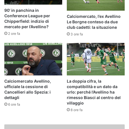
90’ in panchina in
Conference League per
Calciomercato, l’ex Avellino
Chipperfield: indizio di
Le Borgne conteso da due
mercato per l’Avellino?
club cadetti: la situazione
2 ore fa
3 ore fa
Calciomercato Avellino,
La doppia cifra, la
ufficiale la cessione di
compatibilità e un dato da
Cancellieri allo Spezia: i
urlo: perché l’Avellino ha
dettagli
rimesso Biasci al centro del
villaggio
6 ore fa
8 ore fa