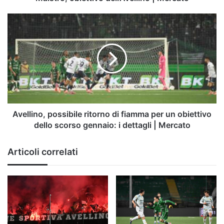
Mercato
Avellino,
possibile
ritorno
di
fiamma
per
un
obiettivo
dello
scorso
Avellino, possibile ritorno di fiamma per un obiettivo
gennaio:
dello scorso gennaio: i dettagli | Mercato
i
dettagli
Articoli correlati
|
Mercato