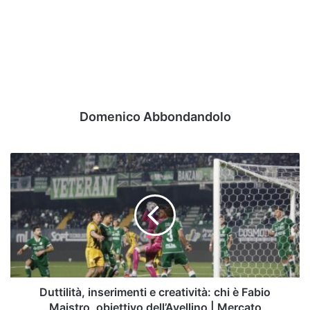
Domenico Abbondandolo
Duttilità,
inserimenti
e
creatività:
chi
è
Fabio
Maistro,
obiettivo
dell’Avellino
Duttilità, inserimenti e creatività: chi è Fabio
|
Maistro, obiettivo dell’Avellino | Mercato