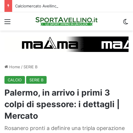
Calciomercato Avellino, cambio di strategia in difesa: lupi fortissimi su Venturi
Menu
C
Home
/
SERIE B
CALCIO
SERIE B
Palermo, in arrivo i primi 3
colpi di spessore: i dettagli |
Mercato
Rosanero pronti a definire una tripla operazione