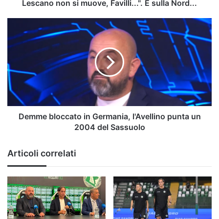
muove,
Lescano non si muove, Favilli...". E sulla Nord...
Favilli...".
E
Demme
sulla
bloccato
Nord...
in
Germania,
l'Avellino
punta
un
2004
del
Sassuolo
Demme bloccato in Germania, l'Avellino punta un
2004 del Sassuolo
Articoli correlati