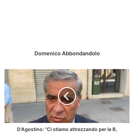
Domenico Abbondandolo
D'Agostino:
"Ci
stiamo
attrezzando
per
la
B,
Lescano
non
si
D'Agostino: "Ci stiamo attrezzando per la B,