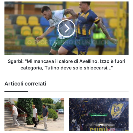
Ballardini
Sgarbi:
|
"Mi
Serie
mancava
B
il
calore
di
Avellino.
Izzo
è
fuori
Sgarbi: "Mi mancava il calore di Avellino. Izzo è fuori
categoria,
categoria, Tutino deve solo sbloccarsi..."
Tutino
deve
Articoli correlati
solo
sbloccarsi..."