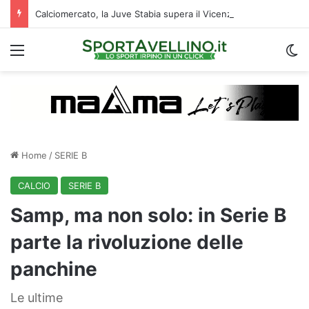
Calciomercato, la Juve Stabia supera il Vicenza per un ex Avellino: le ultime
Menu
C
Home
/
SERIE B
CALCIO
SERIE B
Samp, ma non solo: in Serie B
parte la rivoluzione delle
panchine
Le ultime