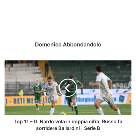
Domenico Abbondandolo
Top
11
–
Di
Nardo
vola
in
doppia
cifra,
Russo
Top 11 – Di Nardo vola in doppia cifra, Russo fa
fa
sorridere Ballardini | Serie B
sorridere