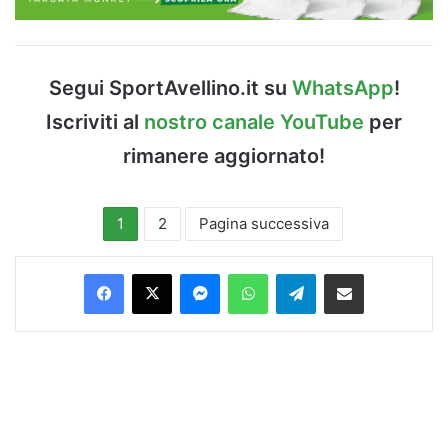
Segui SportAvellino.it su
WhatsApp
!
Iscriviti al
nostro canale YouTube
per
rimanere aggiornato!
1
2
Pagina successiva
Facebook
X
Messenger
WhatsApp
Telegram
Condividi via Email