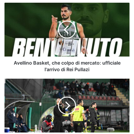
Avellino
Basket,
che
colpo
di
mercato:
ufficiale
l'arrivo
di
Rei
Avellino Basket, che colpo di mercato: ufficiale
Pullazi
l'arrivo di Rei Pullazi
Avellino-
Pescara,
i
convocati
di
Biancolino:
Sala
in
gruppo,