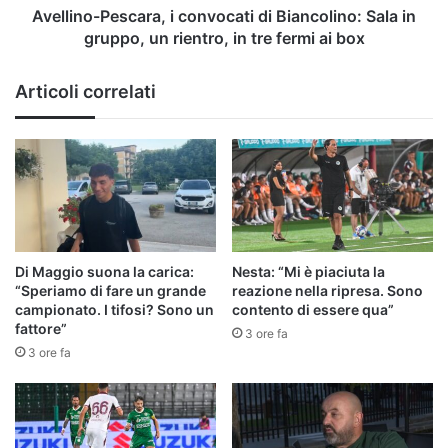
un
Avellino-Pescara, i convocati di Biancolino: Sala in
rientro,
gruppo, un rientro, in tre fermi ai box
in
tre
Articoli correlati
fermi
ai
box
Di Maggio suona la carica:
Nesta: “Mi è piaciuta la
“Speriamo di fare un grande
reazione nella ripresa. Sono
campionato. I tifosi? Sono un
contento di essere qua”
fattore”
3 ore fa
3 ore fa