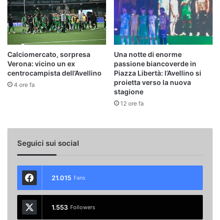
Calciomercato, sorpresa
Una notte di enorme
Verona: vicino un ex
passione biancoverde in
centrocampista dell’Avellino
Piazza Libertà: l’Avellino si
proietta verso la nuova
4 ore fa
stagione
12 ore fa
Seguici sui social
21.015
Fans
1.553
Followers