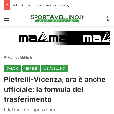
VIDEO – Le nuove divise da gioco dell’Avellino firmate Magma: tradizione e innovazione nella Roots 1912
Menu
C
Home
/
SERIE B
CALCIO
SERIE B
US AVELLINO
Pietrelli-Vicenza, ora è anche
ufficiale: la formula del
trasferimento
I dettagli dell'operazione