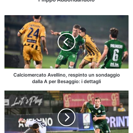
Calciomercato
Avellino,
respinto
un
sondaggio
dalla
A
per
Besaggio:
i
Calciomercato Avellino, respinto un sondaggio
dettagli
dalla A per Besaggio: i dettagli
Calciomercato,
si
apre
uno
scenario
inatteso
per