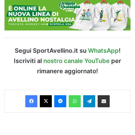
Segui SportAvellino.it su
WhatsApp
!
Iscriviti al
nostro canale YouTube
per
rimanere aggiornato!
Facebook
X
Messenger
WhatsApp
Telegram
Condividi via Email