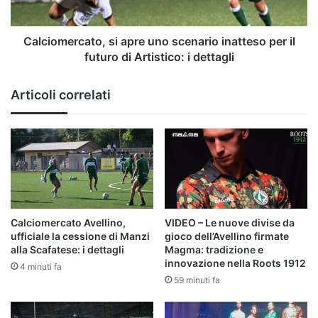
il
futuro
di
Calciomercato, si apre uno scenario inatteso per il
Artistico:
futuro di Artistico: i dettagli
i
dettagli
Articoli correlati
Calciomercato Avellino,
VIDEO – Le nuove divise da
ufficiale la cessione di Manzi
gioco dell’Avellino firmate
alla Scafatese: i dettagli
Magma: tradizione e
innovazione nella Roots 1912
4 minuti fa
59 minuti fa