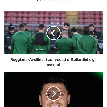
Reggiana-
Avellino,
i
convocati
di
Ballardini
e
gli
assenti
Reggiana-Avellino, i convocati di Ballardini e gli
assenti
AllIn#ReggianaAvellino:
Pandolfi,
la
striscia
aperta