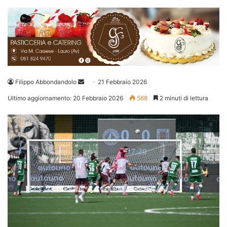
Invia
Filippo Abbondandolo
21 Febbraio 2026
un'email
Ultimo aggiornamento: 20 Febbraio 2026
568
2 minuti di lettura