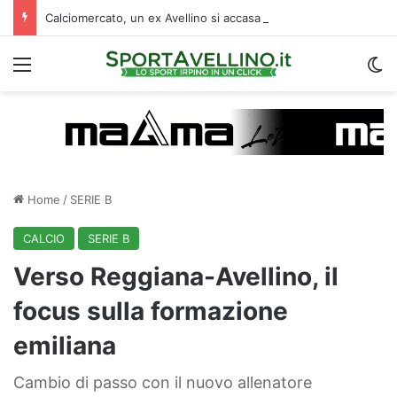
Calciomercato, un ex Avellino si accasa al Catania: i dettagli
Menu
C
Home
/
SERIE B
CALCIO
SERIE B
Verso Reggiana-Avellino, il
focus sulla formazione
emiliana
Cambio di passo con il nuovo allenatore