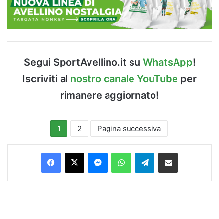
Segui SportAvellino.it su
WhatsApp
!
Iscriviti al
nostro canale YouTube
per
rimanere aggiornato!
1
2
Pagina successiva
Facebook
X
Messenger
WhatsApp
Telegram
Condividi via Email