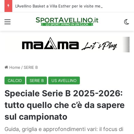
L’Avellino Basket a Villa Esther per le visite mediche: raduno al via | VIDEO
Menu
C
Home
/
SERIE B
CALCIO
SERIE B
US AVELLINO
Speciale Serie B 2025-2026:
tutto quello che c’è da sapere
sul campionato
Guida, griglia e approfondimenti vari: il focus di