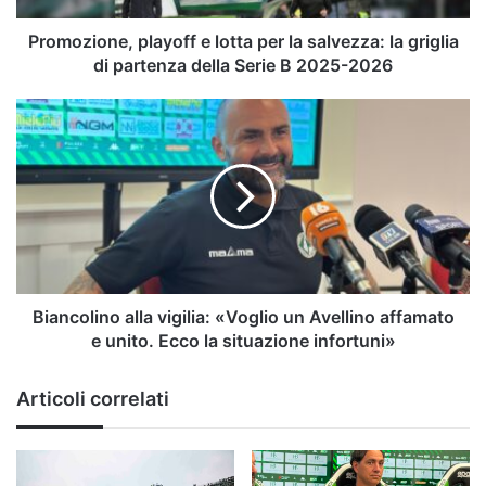
griglia
di
Promozione, playoff e lotta per la salvezza: la griglia
partenza
di partenza della Serie B 2025-2026
della
Serie
Biancolino
B
alla
2025-
vigilia:
2026
«Voglio
un
Avellino
affamato
e
unito.
Ecco
Biancolino alla vigilia: «Voglio un Avellino affamato
la
e unito. Ecco la situazione infortuni»
situazione
infortuni»
Articoli correlati