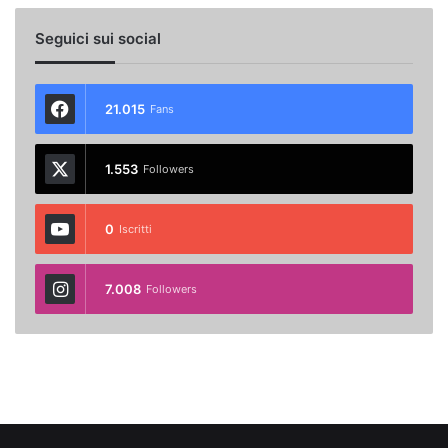
Seguici sui social
21.015
Fans
1.553
Followers
0
Iscritti
7.008
Followers