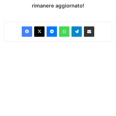
rimanere aggiornato!
Facebook
X
Messenger
WhatsApp
Telegram
Condividi via Email