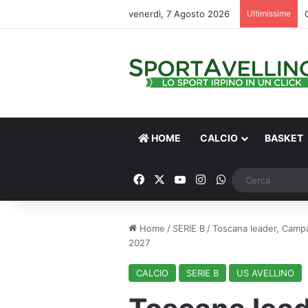
venerdì, 7 Agosto 2026
Ultimissime
HOME
CALCIO
BASKET
Facebook
X
You Tube
Instagram
WhatsApp
Home
/
SERIE B
/
Toscana leader, Campan
2027
CALCIO
SERIE B
US AVELLINO