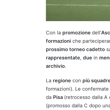
Con la
promozione
dell’
Asc
formazioni
che partecipera
prossimo torneo cadetto
s
rappresentate
,
due
in
men
archivio
.
La
regione
con
più squadr
formazioni). Le confermat
da
Pisa
(retrocesso dalla A
(promosso dalla C dopo una