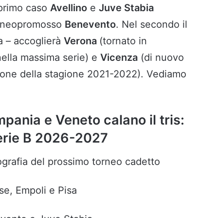
 primo caso
Avellino
e
Juve Stabia
l neopromosso
Benevento
. Nel secondo il
a – accoglierà
Verona
(tornato in
nella massima serie) e
Vicenza
(di nuovo
sione della stagione 2021-2022). Vediamo
pania e Veneto calano il tris:
Serie B 2026-2027
grafia del prossimo torneo cadetto
se, Empoli e Pisa