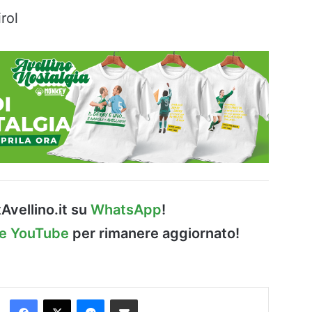
irol
Avellino.it su
WhatsApp
!
le YouTube
per rimanere aggiornato!
Facebook
X
Messenger
Condividi via Email