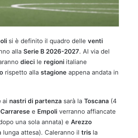
oli
si è definito il quadro delle
venti
nno alla
Serie B 2026-2027
. Al via del
aranno
dieci
le
regioni
italiane
o
rispetto alla
stagione
appena andata in
e
ai
nastri di partenza
sarà la
Toscana
(4
e
Carrarese
e
Empoli
verranno affiancate
 dopo una sola annata) e
Arezzo
 lunga attesa). Caleranno il
tris
la