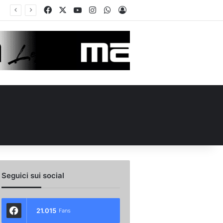
Facebook
X
You Tube
Instagram
WhatsApp
Accedi
o scambio con il Catania: la situazione
Seguici sui social
21.015
Fans