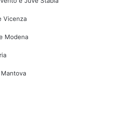
evento e Juve Stabia
e Vicenza
 e Modena
ria
 Mantova