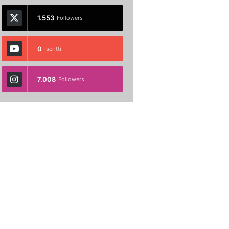
1.553
Followers
0
Iscritti
7.008
Followers