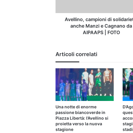
Cagnano
da
AIPAAPS
Avellino, campioni di solidarie
|
anche Manzi e Cagnano da
FOTO
AIPAAPS | FOTO
Articoli correlati
Una notte di enorme
D’Ago
passione biancoverde in
ques
Piazza Libertà: l’Avellino si
acco
proietta verso la nuova
stagi
stagione
stad