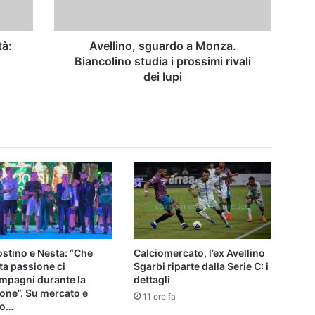
prossimi
rivali
dei
tà:
Avellino, sguardo a Monza.
lupi
Biancolino studia i prossimi rivali
dei lupi
stino e Nesta: “Che
Calciomercato, l’ex Avellino
ta passione ci
Sgarbi riparte dalla Serie C: i
mpagni durante la
dettagli
one”. Su mercato e
11 ore fa
io…