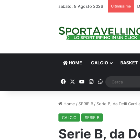
sabato, 8 Agosto 2026
Ultimissime
HOME
CALCIO
BASKET
Facebook
X
You Tube
Instagram
WhatsApp
Home
/
SERIE B
/
Serie B, da Delli Carri
CALCIO
SERIE B
Serie B, da D