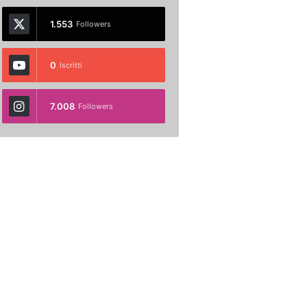
1.553
Followers
0
Iscritti
7.008
Followers