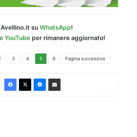
Avellino.it su
WhatsApp
!
le YouTube
per rimanere aggiornato!
2
3
4
5
6
Pagina successiva
Facebook
X
Messenger
Condividi via Email