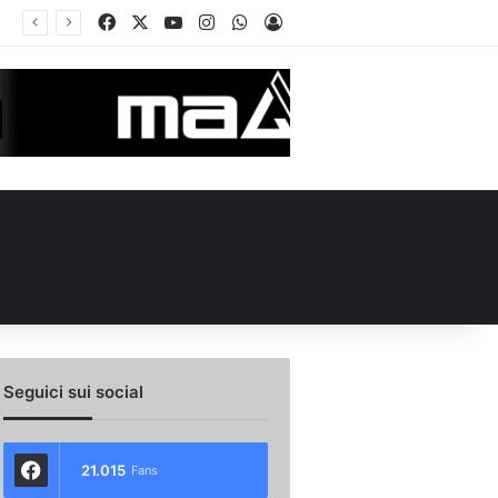
Facebook
X
You Tube
Instagram
WhatsApp
Accedi
no e Nesta: “Che questa passione ci accompagni durante la stagione”. Su mercato e stadio…
Seguici sui social
21.015
Fans