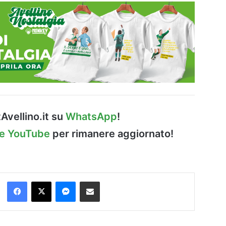
Avellino.it su
WhatsApp
!
le YouTube
per rimanere aggiornato!
Facebook
X
Messenger
Condividi via Email