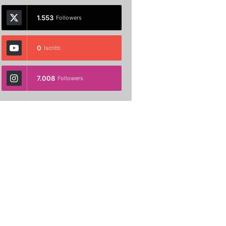
1.553
Followers
0
Iscritti
7.008
Followers