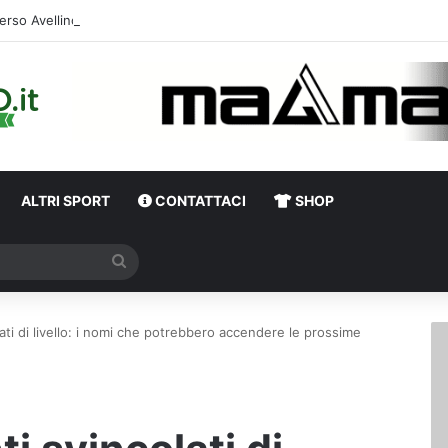
erso Avellino-Torino, il focus sulla formazione granata
ALTRI SPORT
CONTATTACI
SHOP
Cerca
lati di livello: i nomi che potrebbero accendere le prossime