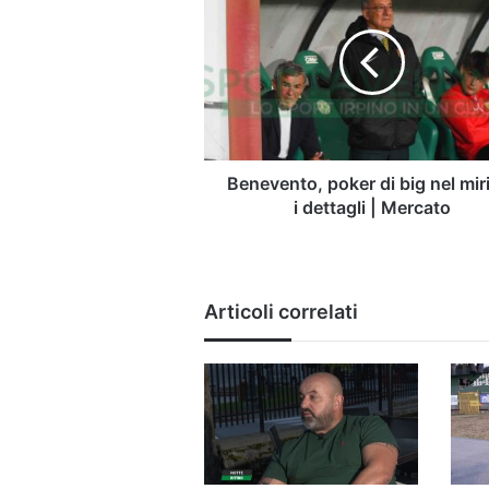
di
big
nel
mirino:
i
dettagli
|
Mercato
Benevento, poker di big nel mir
i dettagli | Mercato
Articoli correlati