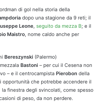
cordman di gol nella storia della
ampdoria
dopo una stagione da 9 reti; il
iuseppe Leone
,
seguito da mezza B
; e il
bio Maistro
, nome caldo anche per
ni
Bereszynski
(Palermo)
a mezzala
Bastoni
– per cui il Cesena non
ovo – e il centrocampista
Pierobon
della
i opportunità che potrebbe accendere il
 la finestra degli svincolati, come spesso
casioni di peso, da non perdere.