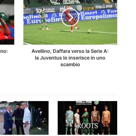
verso
la
Serie
A:
la
Juventus
lo
inserisce
ino:
Avellino, Daffara verso la Serie A:
in
la Juventus lo inserisce in uno
uno
scambio
scambio