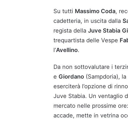
Su tutti
Massimo Coda
, re
cadetteria, in uscita dalla
S
regista della
Juve Stabia
G
trequartista delle Vespe
Fa
l’
Avellino
.
Da non sottovalutare i terzi
e
Giordano
(Sampdoria), l
eserciterà l’opzione di rinn
Juve Stabia. Un ventaglio d
mercato nelle prossime ore:
accade, mette in vetrina oc