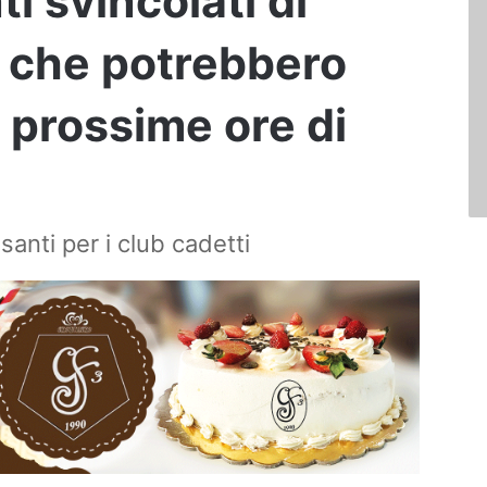
ti svincolati di
mi che potrebbero
 prossime ore di
anti per i club cadetti