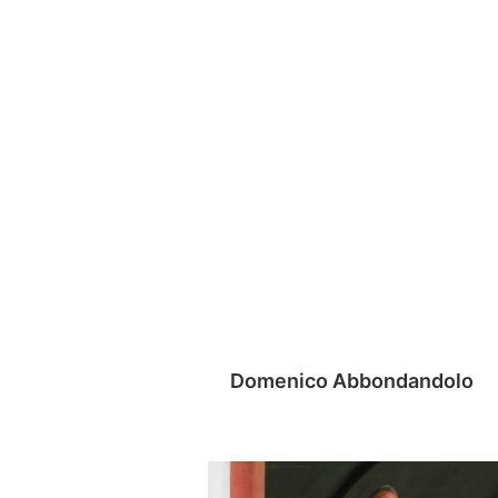
Domenico Abbondandolo
Benevento,
poker