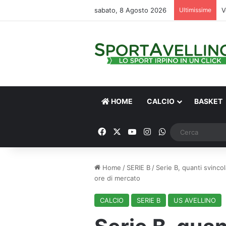
sabato, 8 Agosto 2026
Ultimissime
V
HOME
CALCIO
BASKET
Facebook
X
You Tube
Instagram
WhatsApp
Home
/
SERIE B
/
Serie B, quanti svinco
ore di mercato
CALCIO
SERIE B
US AVELLINO