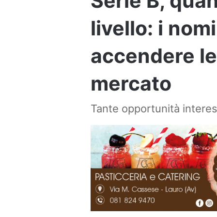
Serie B, quan
livello: i no
accendere le
mercato
Tante opportunità interess