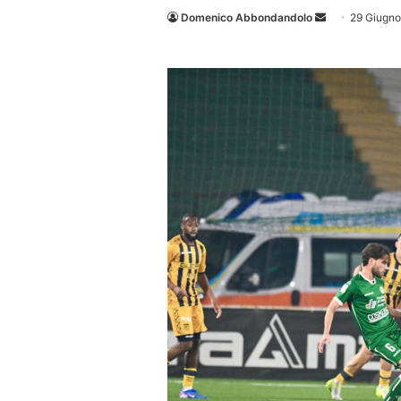
Invia
Domenico Abbondandolo
29 Giugn
un'email