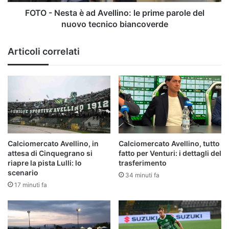
parole
del
FOTO - Nesta è ad Avellino: le prime parole del
nuovo
nuovo tecnico biancoverde
tecnico
biancoverde
Articoli correlati
Calciomercato Avellino, in
Calciomercato Avellino, tutto
attesa di Cinquegrano si
fatto per Venturi: i dettagli del
riapre la pista Lulli: lo
trasferimento
scenario
34 minuti fa
17 minuti fa