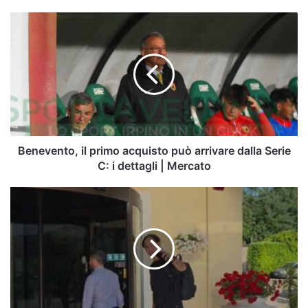
Benevento,
il
primo
acquisto
può
arrivare
dalla
Serie
C:
i
Benevento, il primo acquisto può arrivare dalla Serie
dettagli
C: i dettagli | Mercato
|
Mercato
FOTO
-
Nesta
è
ad
Avellino:
le
prime