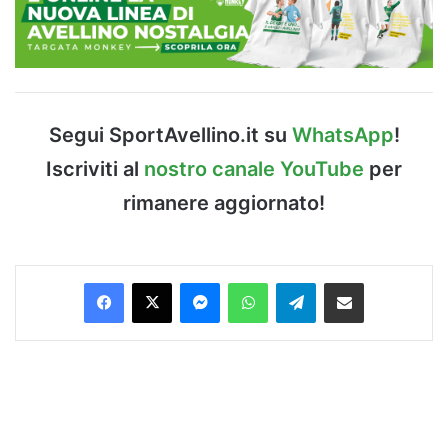
Segui SportAvellino.it su
WhatsApp
!
Iscriviti al
nostro canale YouTube
per
rimanere aggiornato!
Facebook
X
Messenger
WhatsApp
Telegram
Condividi via Email