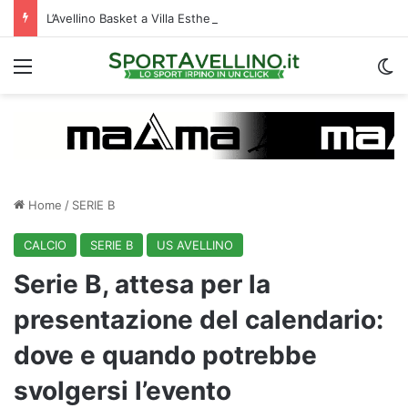
L’Avellino Basket a Villa Esther per le visite mediche: raduno al via | VIDEO
Menu
C
Home
/
SERIE B
CALCIO
SERIE B
US AVELLINO
Serie B, attesa per la
presentazione del calendario:
dove e quando potrebbe
svolgersi l’evento