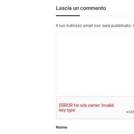
Lascia un commento
Il tuo indirizzo email non sarà pubblicato.
C
o
m
m
e
n
t
o
*
Nome