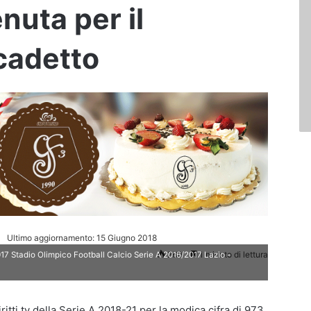
nuta per il
cadetto
Ultimo aggiornamento: 15 Giugno 2018
260
1 minuto di lettura
 Stadio Olimpico Football Calcio Serie A 2016/2017 Lazio -
itti tv della Serie A 2018-21 per la modica cifra di 973