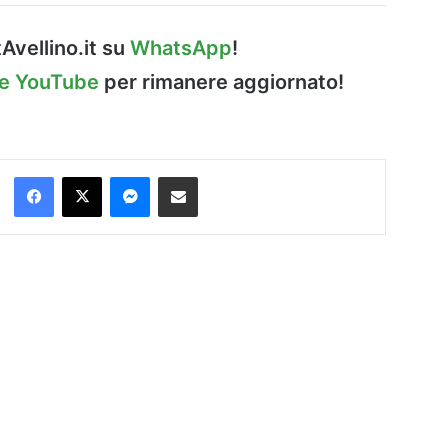
Avellino.it su
WhatsApp
!
le YouTube
per rimanere aggiornato!
Facebook
X
Messenger
Condividi via Email