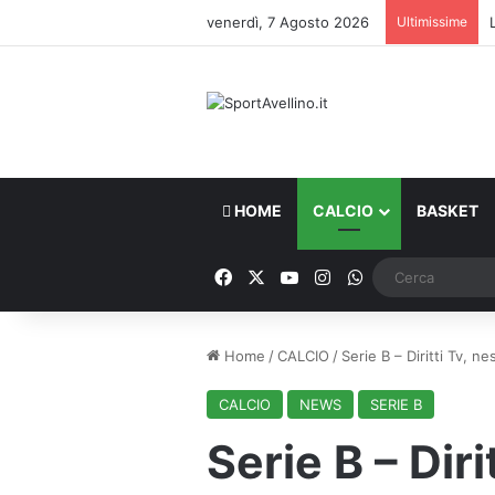
venerdì, 7 Agosto 2026
Ultimissime
HOME
CALCIO
BASKET
Facebook
X
You Tube
Instagram
WhatsApp
Home
/
CALCIO
/
Serie B – Diritti Tv, 
CALCIO
NEWS
SERIE B
Serie B – Dir