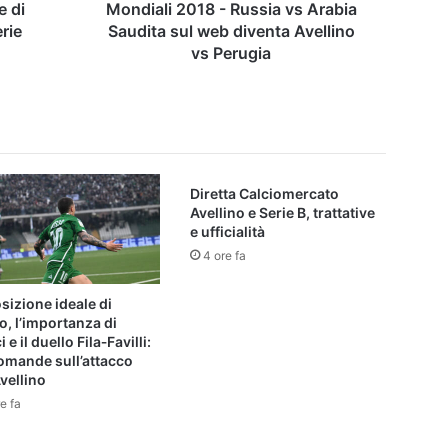
diventa
e di
Mondiali 2018 - Russia vs Arabia
Avellino
rie
Saudita sul web diventa Avellino
vs
vs Perugia
Perugia
Diretta Calciomercato
Avellino e Serie B, trattative
e ufficialità
4 ore fa
sizione ideale di
, l’importanza di
 e il duello Fila‑Favilli:
omande sull’attacco
Avellino
e fa