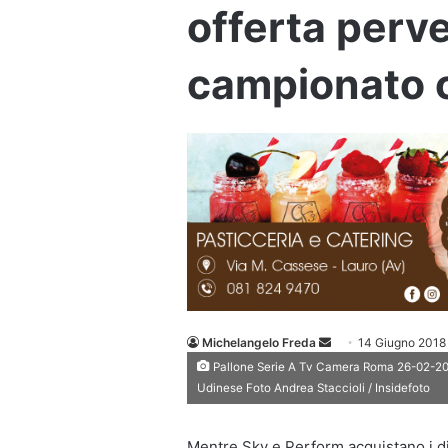
offerta perve
campionato 
Invia
Michelangelo Freda
14 Giugno 2018
un'email
Pallone Serie A Tv Camera Roma 26-02-2017
Udinese Foto Andrea Staccioli / Insidefoto
Mentre Sky e Perform acquistano i dir