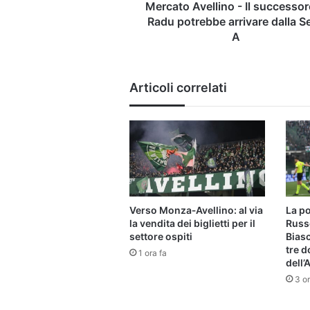
dalla
Mercato Avellino - Il successor
Serie
Radu potrebbe arrivare dalla Se
A
A
Articoli correlati
Verso Monza‑Avellino: al via
La po
la vendita dei biglietti per il
Russo
settore ospiti
Biasci
tre d
1 ora fa
dell’
3 or