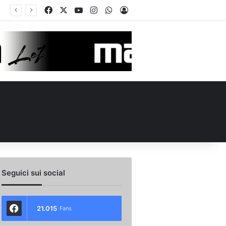
Facebook
X
You Tube
Instagram
WhatsApp
Accedi
La posizione ideale di Russo, l’importanza di Biasci e il duello Fila‑Favilli: tre domande sull’attacco dell’Avellino
Seguici sui social
21.015
Fans