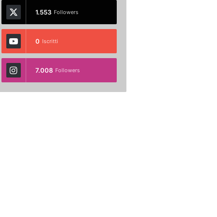
1.553
Followers
0
Iscritti
7.008
Followers