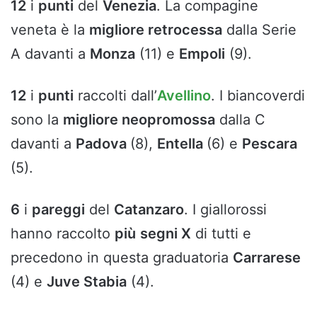
12
i
punti
del
Venezia
. La compagine
veneta è la
migliore retrocessa
dalla Serie
A davanti a
Monza
(11) e
Empoli
(9).
12
i
punti
raccolti dall’
Avellino
. I biancoverdi
sono la
migliore neopromossa
dalla C
davanti a
Padova
(8),
Entella
(6) e
Pescara
(5).
6
i
pareggi
del
Catanzaro
. I giallorossi
hanno raccolto
più
segni X
di tutti e
precedono in questa graduatoria
Carrarese
(4) e
Juve Stabia
(4).