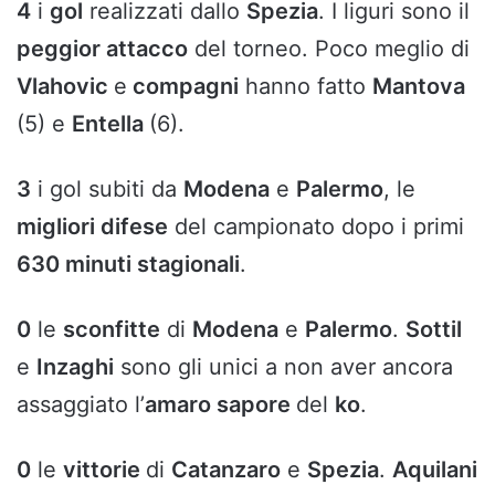
4
i
gol
realizzati dallo
Spezia
. I liguri sono il
peggior attacco
del torneo. Poco meglio di
Vlahovic
e
compagni
hanno fatto
Mantova
(5) e
Entella
(6).
3
i gol subiti da
Modena
e
Palermo
, le
migliori difese
del campionato dopo i primi
630 minuti stagionali
.
0
le
sconfitte
di
Modena
e
Palermo
.
Sottil
e
Inzaghi
sono gli unici a non aver ancora
assaggiato l’
amaro sapore
del
ko
.
0
le
vittorie
di
Catanzaro
e
Spezia
.
Aquilani