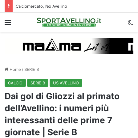
Calciomercato, l’ex Avellino Le Borgne conteso da due club cadetti: la situazione
Menu
C
Home
/
SERIE B
CALCIO
SERIE B
US AVELLINO
Dai gol di Gliozzi al primato
dell’Avellino: i numeri più
interessanti delle prime 7
giornate | Serie B