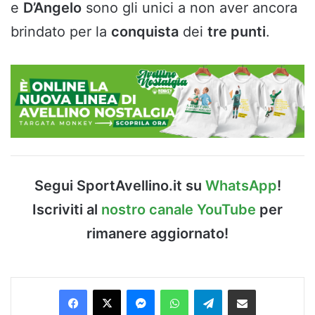
e
D’Angelo
sono gli unici a non aver ancora
brindato per la
conquista
dei
tre punti
.
Segui SportAvellino.it su
WhatsApp
!
Iscriviti al
nostro canale YouTube
per
rimanere aggiornato!
Facebook
X
Messenger
WhatsApp
Telegram
Condividi via Email