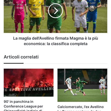
dell'Avellino
firmata
Magma
è
la
più
economica:
la
La maglia dell'Avellino firmata Magma è la più
classifica
economica: la classifica completa
completa
Articoli correlati
90’ in panchina in
Conference League per
Calciomercato, l’ex Avellino
Chipperfield: indizio di