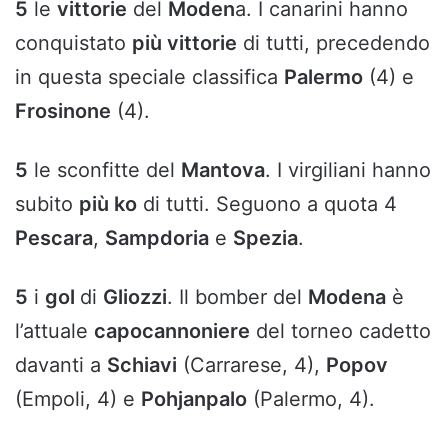
5
le
vittorie
del
Moden
a. I canarini hanno
conquistato
più vittorie
di tutti, precedendo
in questa speciale classifica
Palermo
(4) e
Frosinone
(4).
5
le sconfitte del
Mantova
. I virgiliani hanno
subito
più ko
di tutti. Seguono a quota 4
Pescara
,
Sampdoria
e
Spezia
.
5
i
gol
di
Gliozzi
. Il bomber del
Modena
è
l’attuale
capocannoniere
del torneo cadetto
davanti a
Schiavi
(Carrarese, 4),
Popov
(Empoli, 4) e
Pohjanpalo
(Palermo, 4).