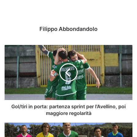
Filippo Abbondandolo
Gol/tiri
in
porta:
partenza
sprint
per
l'Avellino,
poi
maggiore
regolarità
Gol/tiri in porta: partenza sprint per l'Avellino, poi
maggiore regolarità
La
maglia