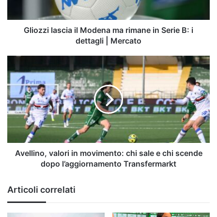
Serie
B:
i
Gliozzi lascia il Modena ma rimane in Serie B: i
dettagli
dettagli | Mercato
|
Mercato
Avellino,
valori
in
movimento:
chi
sale
e
chi
scende
dopo
Avellino, valori in movimento: chi sale e chi scende
l’aggiornamento
dopo l’aggiornamento Transfermarkt
Transfermarkt
Articoli correlati