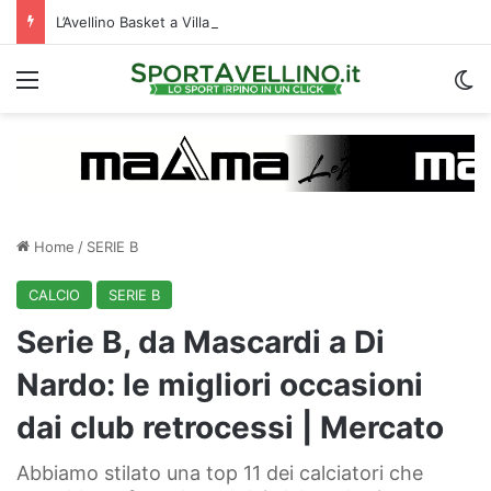
L’Avellino Basket a Villa Esther per le visite mediche: raduno al via | VIDEO
Menu
C
Home
/
SERIE B
CALCIO
SERIE B
Serie B, da Mascardi a Di
Nardo: le migliori occasioni
dai club retrocessi | Mercato
Abbiamo stilato una top 11 dei calciatori che