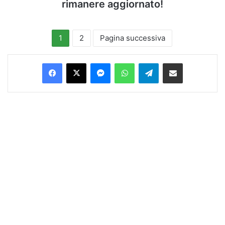
rimanere aggiornato!
1
2
Pagina successiva
Facebook
X
Messenger
WhatsApp
Telegram
Condividi via Email