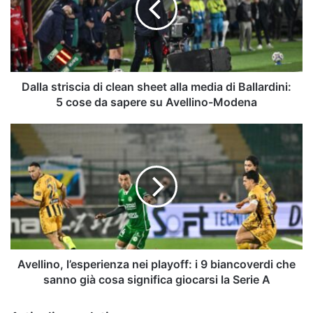
sheet
alla
media
di
Ballardini:
5
Dalla striscia di clean sheet alla media di Ballardini:
cose
5 cose da sapere su Avellino-Modena
da
sapere
Avellino,
su
l’esperienza
Avellino-
nei
Modena
playoff:
i
9
biancoverdi
che
sanno
già
Avellino, l’esperienza nei playoff: i 9 biancoverdi che
cosa
sanno già cosa significa giocarsi la Serie A
significa
giocarsi