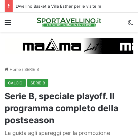
L’Avellino Basket a Villa Esther per le visite mediche: raduno al via | VIDEO
Menu
C
Home
/
SERIE B
CALCIO
SERIE B
Serie B, speciale playoff. Il
programma completo della
postseason
La guida agli spareggi per la promozione