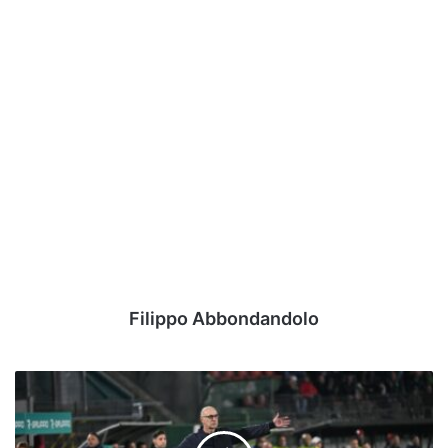
Filippo Abbondandolo
Dalla
striscia
di
clean