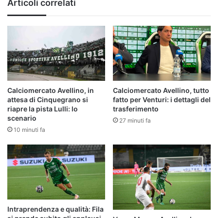
Articoli correlati
la
Serie
A
Calciomercato Avellino, in
Calciomercato Avellino, tutto
attesa di Cinquegrano si
fatto per Venturi: i dettagli del
riapre la pista Lulli: lo
trasferimento
scenario
27 minuti fa
10 minuti fa
Intraprendenza e qualità: Fila