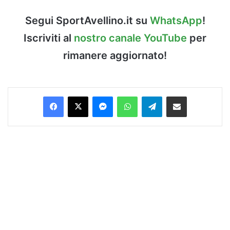
Segui SportAvellino.it su
WhatsApp
!
Iscriviti al
nostro canale YouTube
per
rimanere aggiornato!
Facebook
X
Messenger
WhatsApp
Telegram
Condividi via Email