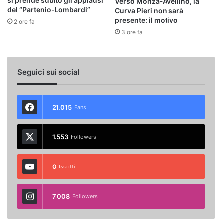
si prende subito gli applausi
Verso Monza‑Avellino, la
del “Partenio-Lombardi”
Curva Pieri non sarà
presente: il motivo
2 ore fa
3 ore fa
Seguici sui social
21.015
Fans
1.553
Followers
0
Iscritti
7.008
Followers