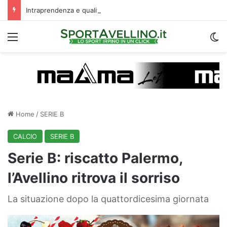
Intraprendenza e qualità: Fila si prende subito gli applausi del “Partenio-Lombardi”
Menu
C
Home
/
SERIE B
CALCIO
SERIE B
Serie B: riscatto Palermo,
l’Avellino ritrova il sorriso
La situazione dopo la quattordicesima giornata