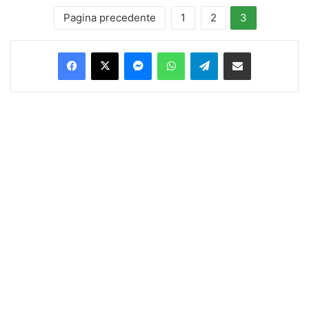
Pagina precedente
1
2
3
Facebook
X
Messenger
WhatsApp
Telegram
Condividi via Email