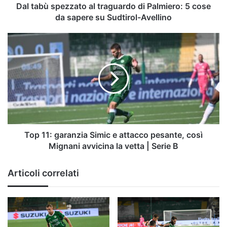
da
Dal tabù spezzato al traguardo di Palmiero: 5 cose
sapere
da sapere su Sudtirol-Avellino
su
Sudtirol-
Top
Avellino
11:
garanzia
Simic
e
attacco
pesante,
così
Mignani
avvicina
Top 11: garanzia Simic e attacco pesante, così
la
Mignani avvicina la vetta | Serie B
vetta
|
Articoli correlati
Serie
B