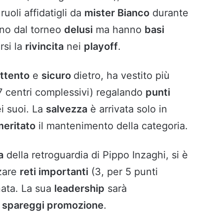
 ruoli affidatigli da
mister Bianco
durante
no dal torneo
delusi
ma hanno
basi
rsi la
rivincita
nei
playoff
.
ttento
e
sicuro
dietro, ha vestito più
7 centri complessivi) regalando
punti
ei suoi. La
salvezza
è arrivata solo in
meritato
il mantenimento della categoria.
a
della retroguardia di Pippo Inzaghi, si è
zzare
reti importanti
(3, per 5 punti
nata. La sua
leadership
sarà
i
spareggi promozione
.