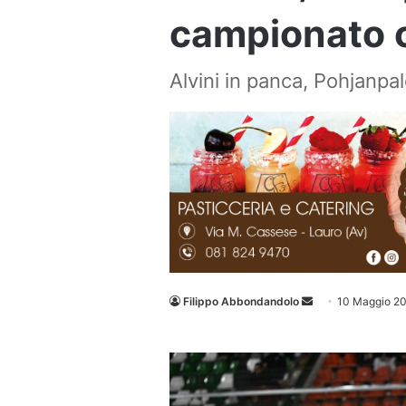
campionato 
Alvini in panca, Pohjanpal
Invia
Filippo Abbondandolo
10 Maggio 2
un'email