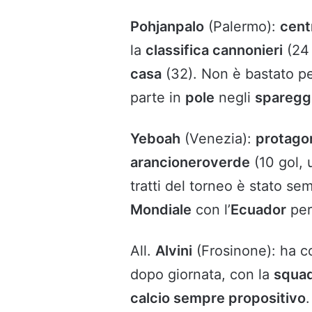
Pohjanpalo
(Palermo):
cent
la
classifica cannonieri
(24 
casa
(32). Non è bastato pe
parte in
pole
negli
sparegg
Yeboah
(Venezia):
protago
arancioneroverde
(10 gol, 
tratti del torneo è stato s
Mondiale
con l’
Ecuador
per
All.
Alvini
(Frosinone): ha c
dopo giornata, con la
squad
calcio sempre propositivo