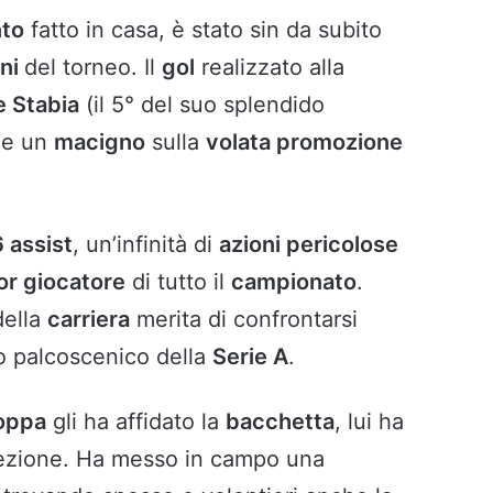
nto
fatto in casa, è stato sin da subito
oni
del torneo. Il
gol
realizzato alla
e Stabia
(il 5° del suo splendido
me un
macigno
sulla
volata promozione
 assist
, un’infinità di
azioni pericolose
or giocatore
di tutto il
campionato
.
della
carriera
merita di confrontarsi
so palcoscenico della
Serie A
.
oppa
gli ha affidato la
bacchetta
, lui ha
fezione. Ha messo in campo una