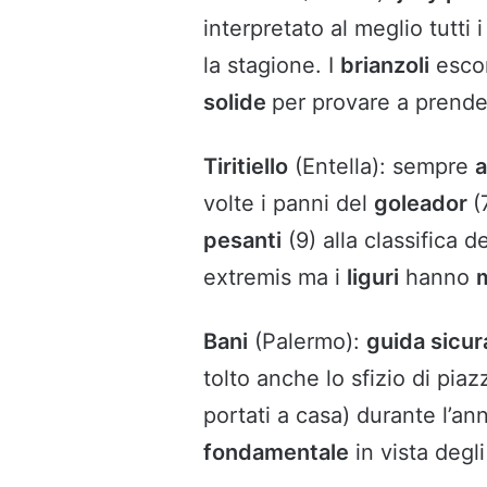
interpretato al meglio tutti i
la stagione. I
brianzoli
esco
solide
per provare a prende
Tiritiello
(Entella): sempre
a
volte i panni del
goleador
(
pesanti
(9) alla classifica d
extremis ma i
liguri
hanno
Bani
(Palermo):
guida sicur
tolto anche lo sfizio di pia
portati a casa) durante l’an
fondamentale
in vista degl