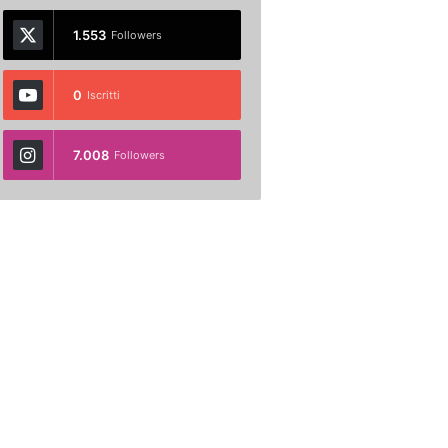
1.553
Followers
0
Iscritti
7.008
Followers