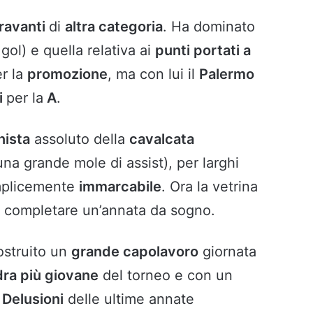
ravanti
di
altra categoria
. Ha dominato
gol) e quella relativa ai
punti portati a
r la
promozione
, ma con lui il
Palermo
i
per la
A
.
nista
assoluto della
cavalcata
una grande mole di assist), per larghi
emplicemente
immarcabile
. Ora la vetrina
 completare un’annata da sogno.
ostruito un
grande capolavoro
giornata
ra più giovane
del torneo e con un
.
Delusioni
delle ultime annate