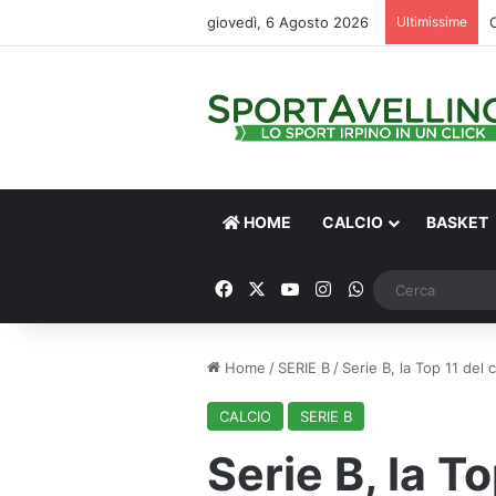
giovedì, 6 Agosto 2026
Ultimissime
HOME
CALCIO
BASKET
Facebook
X
You Tube
Instagram
WhatsApp
Home
/
SERIE B
/
Serie B, la Top 11 de
CALCIO
SERIE B
Serie B, la To