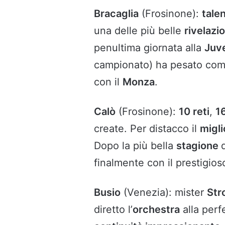
Bracaglia
(Frosinone):
tale
una delle più belle
rivelazi
penultima giornata alla
Juv
campionato) ha pesato co
con il
Monza
.
Calò
(Frosinone):
10 reti
,
16
create. Per distacco il
migli
Dopo la più bella
stagione
finalmente con il prestigio
Busio
(Venezia): mister
Str
diretto l’
orchestra
alla per