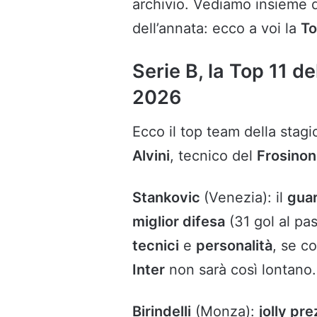
archivio. Vediamo insieme q
dell’annata: ecco a voi la
T
Serie B, la Top 11 
2026
Ecco il top team della stag
Alvini
, tecnico del
Frosino
Stankovic
(Venezia): il
guar
miglior difesa
(31 gol al pas
tecnici
e
personalità
, se co
Inter
non sarà così lontano.
Birindelli
(Monza):
jolly pr