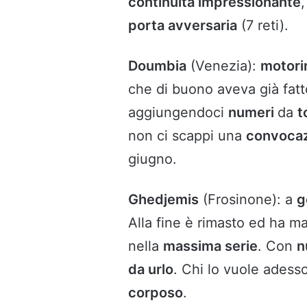
continuità impressionante
porta avversaria
(7 reti).
Doumbia
(Venezia):
motorin
che di buono aveva già fatt
aggiungendoci
numeri
da
t
non ci scappi una
convoca
giugno.
Ghedjemis
(Frosinone): a
g
Alla fine è rimasto ed ha m
nella
massima serie
. Con
n
da urlo
. Chi lo vuole ades
corposo
.