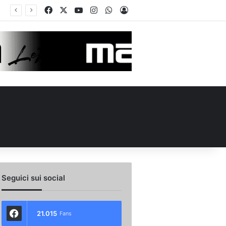
Facebook
X
You Tube
Instagram
WhatsApp
Accedi
Calciomercato Avellino, preso un esterno classe 2008 dalla Roma: i dettagli
Seguici sui social
21.015
Fans