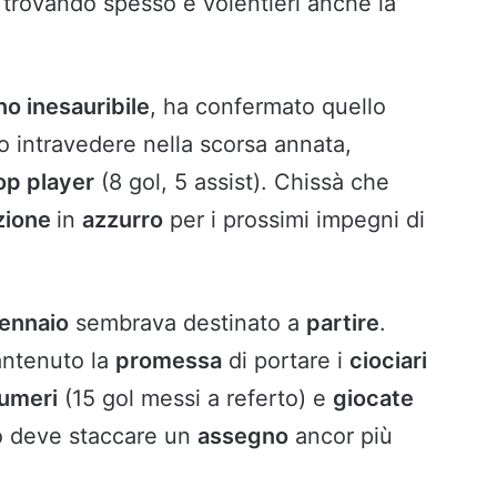
, trovando spesso e volentieri anche la
o inesauribile
, ha confermato quello
o intravedere nella scorsa annata,
op player
(8 gol, 5 assist). Chissà che
zione
in
azzurro
per i prossimi impegni di
ennaio
sembrava destinato a
partire
.
antenuto la
promessa
di portare i
ciociari
umeri
(15 gol messi a referto) e
giocate
so deve staccare un
assegno
ancor più