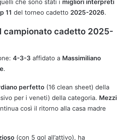
uelli che sono stati i
migliori interpreti
op
11
del torneo cadetto
2025-2026
.
del campionato cadetto 2025-
ione:
4-3-3
affidato a
Massimiliano
ne
.
diano perfetto
(16 clean sheet) della
sivo per i veneti) della categoria.
Mezzi
ntinua così il ritorno alla casa madre
ezioso
(con 5 gol all’attivo), ha