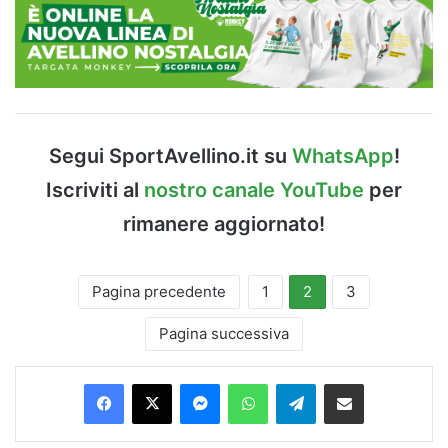
Segui SportAvellino.it su
WhatsApp
!
Iscriviti al
nostro canale YouTube
per
rimanere aggiornato!
Pagina precedente
1
2
3
Pagina successiva
Facebook
X
Messenger
WhatsApp
Telegram
Condividi via Email