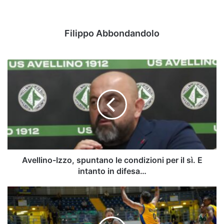
Filippo Abbondandolo
Avellino-
Izzo,
spuntano
le
condizioni
per
il
sì.
E
intanto
Avellino-Izzo, spuntano le condizioni per il sì. E
in
intanto in difesa…
difesa…
Avellino
Basket,
terzo
ko