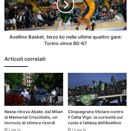
nelle
ultime
quattro
gare:
Torino
vince
Avellino Basket, terzo ko nelle ultime quattro gare:
80-
Torino vince 80-67
67
Articoli correlati
Nesta ritrova Abate: dal Milan
Cinquegrano titolare contro
al Memorial Criscitiello, un
il Celta Vigo: la curiosità sul
incrocio di stima e ricordi
ruolo e l’attesa dell’Avellino
2 ore fa
13 ore fa