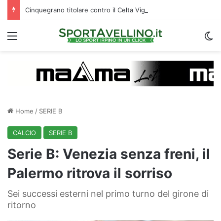
Cinquegrano titolare contro il Celta Vigo: la curiosità sul ruolo e l’attesa dell’Avellino
Menu
C
Home
/
SERIE B
CALCIO
SERIE B
Serie B: Venezia senza freni, il
Palermo ritrova il sorriso
Sei successi esterni nel primo turno del girone di
ritorno