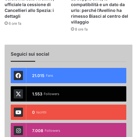
ufficiale la cessione di
compatibilità e un dato da
Cancellieri allo Spezia: i
urlo: perché l’Avellino ha
dettagli
rimesso Biasci al centro del
villaggio
6 ore fa
8 ore fa
Seguici sui social
21.015
Fans
1.553
Followers
0
Iscritti
7.008
Followers