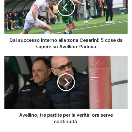
alla
zona
Cesarini:
5
cose
da
sapere
Dal successo interno alla zona Cesarini: 5 cose da
su
sapere su Avellino-Padova
Avellino-
Padova
Avellino,
tre
partite
per
la
verità:
ora
serve
continuità
Avellino, tre partite per la verità: ora serve
continuità