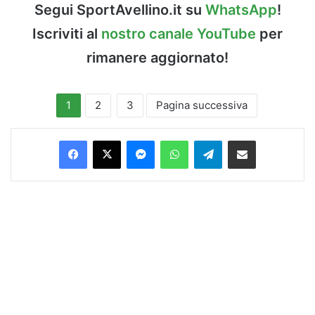
Segui SportAvellino.it su
WhatsApp
!
Iscriviti al
nostro canale YouTube
per
rimanere aggiornato!
1
2
3
Pagina successiva
Facebook
X
Messenger
WhatsApp
Telegram
Condividi via Email