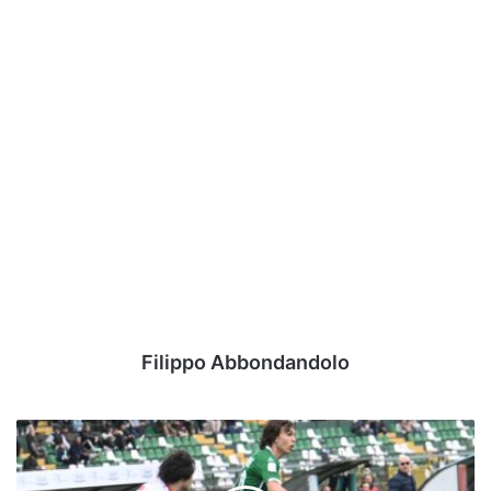
Filippo Abbondandolo
Dal
successo
interno