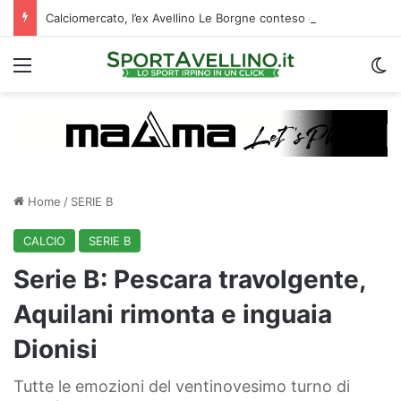
Calciomercato, l’ex Avellino Le Borgne conteso da due club cadetti: la situazione
Menu
C
Home
/
SERIE B
CALCIO
SERIE B
Serie B: Pescara travolgente,
Aquilani rimonta e inguaia
Dionisi
Tutte le emozioni del ventinovesimo turno di