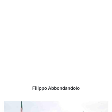
Filippo Abbondandolo
Mazzarri
su