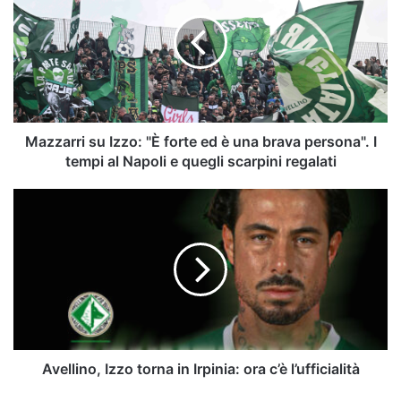
Izzo:
"È
forte
ed
è
una
brava
persona".
Mazzarri su Izzo: "È forte ed è una brava persona". I
I
tempi al Napoli e quegli scarpini regalati
tempi
al
Avellino,
Napoli
Izzo
e
torna
quegli
in
scarpini
Irpinia:
regalati
ora
c’è
l’ufficialità
Avellino, Izzo torna in Irpinia: ora c’è l’ufficialità