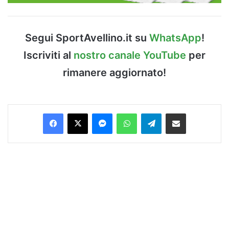
Segui SportAvellino.it su
WhatsApp
!
Iscriviti al
nostro canale YouTube
per
rimanere aggiornato!
Facebook
X
Messenger
WhatsApp
Telegram
Condividi via Email