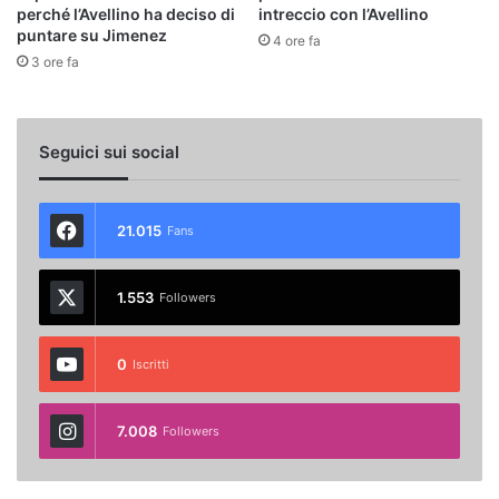
perché l’Avellino ha deciso di
intreccio con l’Avellino
puntare su Jimenez
4 ore fa
3 ore fa
Seguici sui social
21.015
Fans
1.553
Followers
0
Iscritti
7.008
Followers