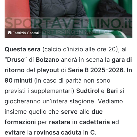
Fabrizio Castori
Questa sera
(calcio d’inizio alle ore 20), al
“
Druso
” di
Bolzano
andrà in scena la
gara di
ritorno
del
playout
di
Serie B 2025-2026. In
90 minuti
(in caso di parità non sono
previsti i supplementari)
Sudtirol
e
Bari
si
giocheranno un’intera stagione. Vediamo
insieme quello che
serve
alle
due
formazioni
per
restare
in
cadetteria
ed
evitare
la
rovinosa caduta
in
C
.