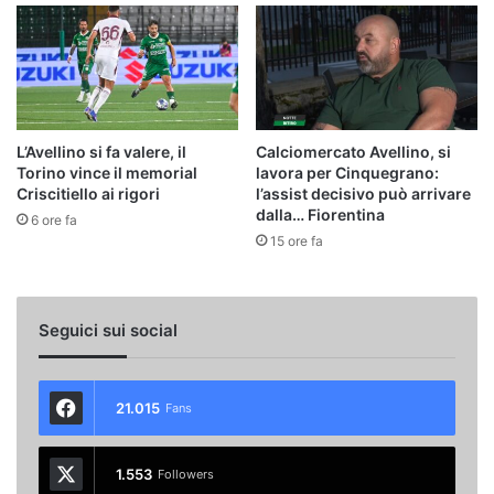
L’Avellino si fa valere, il
Calciomercato Avellino, si
Torino vince il memorial
lavora per Cinquegrano:
Criscitiello ai rigori
l’assist decisivo può arrivare
dalla… Fiorentina
6 ore fa
15 ore fa
Seguici sui social
21.015
Fans
1.553
Followers