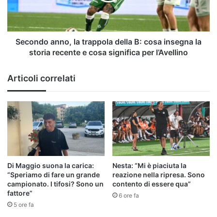
cosa
insegna
la
storia
Secondo anno, la trappola della B: cosa insegna la
recente
storia recente e cosa significa per l’Avellino
e
cosa
Articoli correlati
significa
per
l’Avellino
Di Maggio suona la carica:
Nesta: “Mi è piaciuta la
“Speriamo di fare un grande
reazione nella ripresa. Sono
campionato. I tifosi? Sono un
contento di essere qua”
fattore”
6 ore fa
5 ore fa