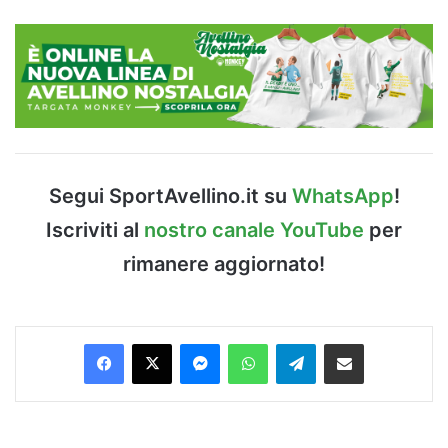
Segui SportAvellino.it su
WhatsApp
!
Iscriviti al
nostro canale YouTube
per
rimanere aggiornato!
Facebook
X
Messenger
WhatsApp
Telegram
Condividi via Email