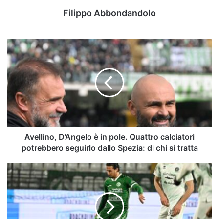
Filippo Abbondandolo
Avellino,
D’Angelo
è
in
pole.
Quattro
calciatori
potrebbero
seguirlo
dallo
Avellino, D’Angelo è in pole. Quattro calciatori
Spezia:
potrebbero seguirlo dallo Spezia: di chi si tratta
di
chi
Secondo
si
anno,
tratta
la
trappola
della
B: