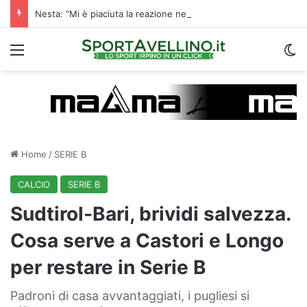
Nesta: “Mi è piaciuta la reazione nella ripresa. Sono contento di essere qua”
Menu
C
Home
/
SERIE B
CALCIO
SERIE B
Sudtirol-Bari, brividi salvezza.
Cosa serve a Castori e Longo
per restare in Serie B
Padroni di casa avvantaggiati, i pugliesi si