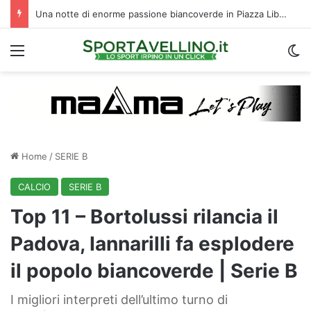
Una notte di enorme passione biancoverde in Piazza Libertà: l’Avellino si proietta verso la nuova stagione
Menu
C
Home
/
SERIE B
CALCIO
SERIE B
Top 11 – Bortolussi rilancia il
Padova, Iannarilli fa esplodere
il popolo biancoverde | Serie B
I migliori interpreti dell’ultimo turno di