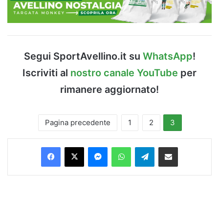
Segui SportAvellino.it su
WhatsApp
!
Iscriviti al
nostro canale YouTube
per
rimanere aggiornato!
Pagina precedente
1
2
3
Facebook
X
Messenger
WhatsApp
Telegram
Condividi via Email