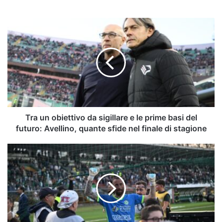
Tra
un
obiettivo
da
sigillare
e
le
prime
basi
del
Tra un obiettivo da sigillare e le prime basi del
futuro:
futuro: Avellino, quante sfide nel finale di stagione
Avellino,
quante
Rampulla:
sfide
"Iannarilli,
nel
gesto
finale
straordinario.
di
Ad
stagione
Avellino
si
respira