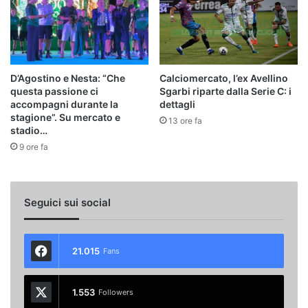
D’Agostino e Nesta: “Che
Calciomercato, l’ex Avellino
questa passione ci
Sgarbi riparte dalla Serie C: i
accompagni durante la
dettagli
stagione”. Su mercato e
13 ore fa
stadio…
9 ore fa
Seguici sui social
21.015
Fans
1.553
Followers