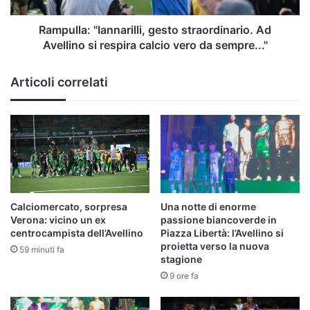
calcio
vero
Rampulla: "Iannarilli, gesto straordinario. Ad
da
Avellino si respira calcio vero da sempre..."
sempre..."
Articoli correlati
Calciomercato, sorpresa
Una notte di enorme
Verona: vicino un ex
passione biancoverde in
centrocampista dell’Avellino
Piazza Libertà: l’Avellino si
proietta verso la nuova
59 minuti fa
stagione
9 ore fa