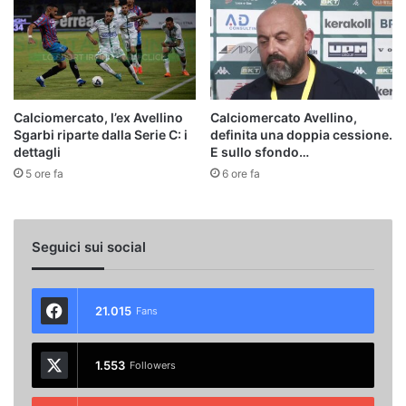
Calciomercato, l’ex Avellino
Calciomercato Avellino,
Sgarbi riparte dalla Serie C: i
definita una doppia cessione.
dettagli
E sullo sfondo…
5 ore fa
6 ore fa
Seguici sui social
21.015
Fans
1.553
Followers