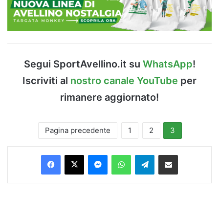
Segui SportAvellino.it su
WhatsApp
!
Iscriviti al
nostro canale YouTube
per
rimanere aggiornato!
Pagina precedente
1
2
3
Facebook
X
Messenger
WhatsApp
Telegram
Condividi via Email