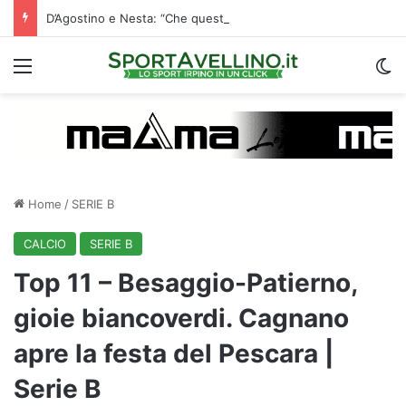
D’Agostino e Nesta: “Che questa passione ci accompagni durante la stagione”. Su mercato e stadio…
Menu
C
Home
/
SERIE B
CALCIO
SERIE B
Top 11 – Besaggio-Patierno,
gioie biancoverdi. Cagnano
apre la festa del Pescara |
Serie B