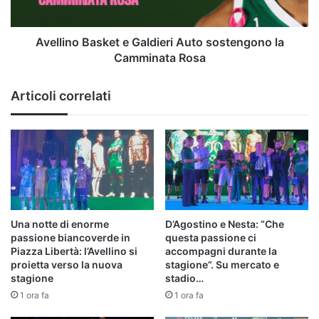
Camminata
Rosa
Avellino Basket e Galdieri Auto sostengono la
Camminata Rosa
Articoli correlati
Una notte di enorme
D’Agostino e Nesta: “Che
passione biancoverde in
questa passione ci
Piazza Libertà: l’Avellino si
accompagni durante la
proietta verso la nuova
stagione”. Su mercato e
stagione
stadio…
1 ora fa
1 ora fa