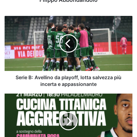
Serie
B:
Avellino
da
playoff,
lotta
salvezza
più
incerta
e
Serie B: Avellino da playoff, lotta salvezza più
appassionante
incerta e appassionante
Avellino
Basket
e
Galdieri
Auto
sostengono
la