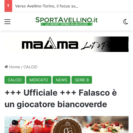
Verso Avellino-Torino, il focus sulla formazione granata
Menu
C
Home
/
CALCIO
CALCIO
MERCATO
NEWS
SERIE B
+++ Ufficiale +++ Falasco è
un giocatore biancoverde