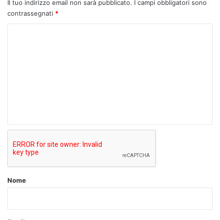
Il tuo indirizzo email non sarà pubblicato.
I campi obbligatori sono
contrassegnati
*
C
o
m
m
e
n
t
o
*
Nome