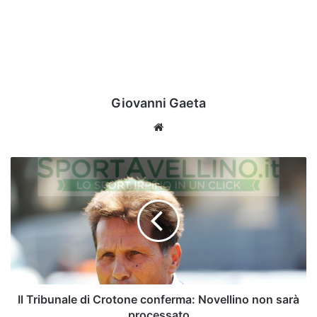
Giovanni Gaeta
Website
Il
Tribunale
di
Crotone
conferma:
Novellino
non
sarà
processato
Il Tribunale di Crotone conferma: Novellino non sarà
processato