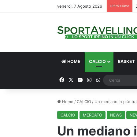
venerdì, 7 Agosto 2026
Ultimissime
HOME
CALCIO
BASKET
Facebook
X
You Tube
Instagram
WhatsApp
Home
/
CALCIO
/
Un mediano in più: tut
CALCIO
MERCATO
NEWS
NEW
Un mediano in