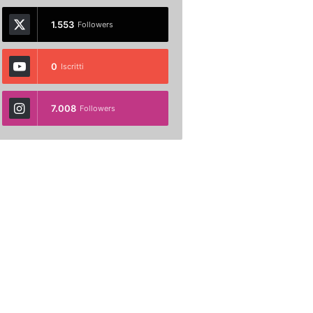
1.553
Followers
0
Iscritti
7.008
Followers