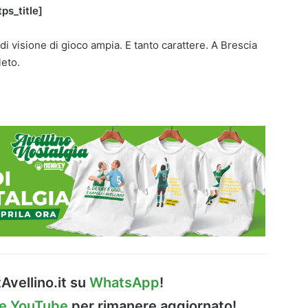
ps_title]
i visione di gioco ampia. E tanto carattere. A Brescia
eto.
Avellino.it su
WhatsApp
!
le YouTube
per rimanere aggiornato!