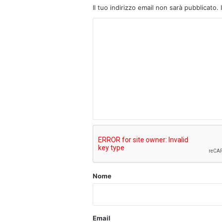
Il tuo indirizzo email non sarà pubblicato.
C
o
m
m
e
n
t
o
*
Nome
Email