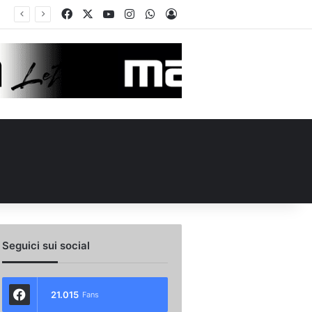
Facebook
X
You Tube
Instagram
WhatsApp
Accedi
Seguici sui social
21.015
Fans