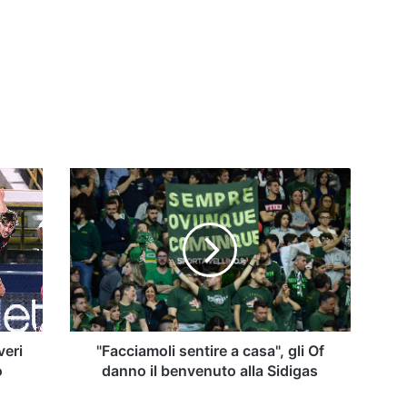
"Facciamoli
sentire
a
casa",
gli
Of
danno
il
benvenuto
alla
veri
"Facciamoli sentire a casa", gli Of
Sidigas
o
danno il benvenuto alla Sidigas