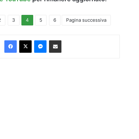
2
3
4
5
6
Pagina successiva
Facebook
X
Messenger
Condividi via Email