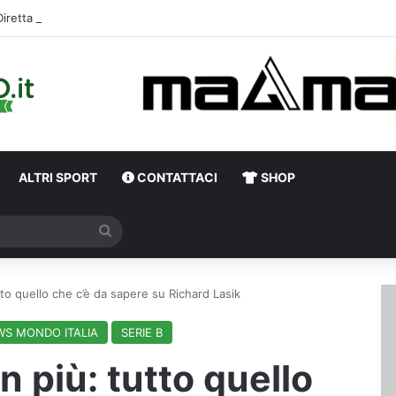
Diretta Calciomercato Avellino e Serie B, trattative e ufficialità
ALTRI SPORT
CONTATTACI
SHOP
Cerca
to quello che c’è da sapere su Richard Lasik
S MONDO ITALIA
SERIE B
 più: tutto quello