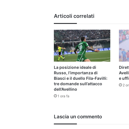
arrivati
dalla
Articoli correlati
Coppa
Italia
La posizione ideale di
Dire
Russo, l’importanza di
Avell
Biasci e il duello Fila‑Favilli:
e uffi
tre domande sull’attacco
2 or
dell’Avellino
1 ora fa
Lascia un commento