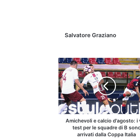
Salvatore Graziano
Amichevoli
e
calcio
d'agosto:
i
veri
test
per
le
squadre
Amichevoli e calcio d'agosto: i 
di
test per le squadre di B son
B
arrivati dalla Coppa Italia
sono