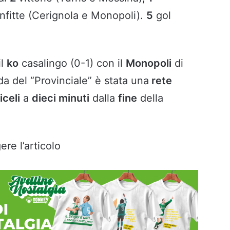
fitte (Cerignola e Monopoli).
5
gol
il
ko
casalingo (0-1) con il
Monopoli
di
da del “Provinciale” è stata una
rete
iceli
a
dieci minuti
dalla
fine
della
ere l’articolo