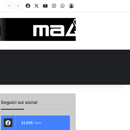
Facebook
X
You Tube
Instagram
WhatsApp
Accedi
ul ruolo e l’attesa dell’Avellino
Seguici sui social
21.015
Fans