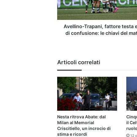
di
confusione:
le
chiavi
Avellino-Trapani, fattore testa e
del
di confusione: le chiavi del ma
match
Articoli correlati
Nesta ritrova Abate: dal
Cinqu
Milan al Memorial
il Ce
Criscitiello, un incrocio di
ruolo
stima e ricordi
12 o