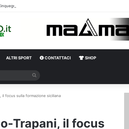
Cinquegrano titolare contro il Celta Vigo: la curiosità s
ALTRI SPORT
CONTATTACI
SHOP
Cerca
 il focus sulla formazione siciliana
o-Trapani, il focus