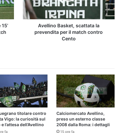
il
match
contro
Cento
 15’
Avellino Basket, scattata la
tch
prevendita per il match contro
Cento
egrano titolare contro
Calciomercato Avellino,
lta Vigo: la curiosità sul
preso un esterno classe
 e l’attesa dell’Avellino
2008 dalla Roma: i dettagli
re fa
15 ore fa