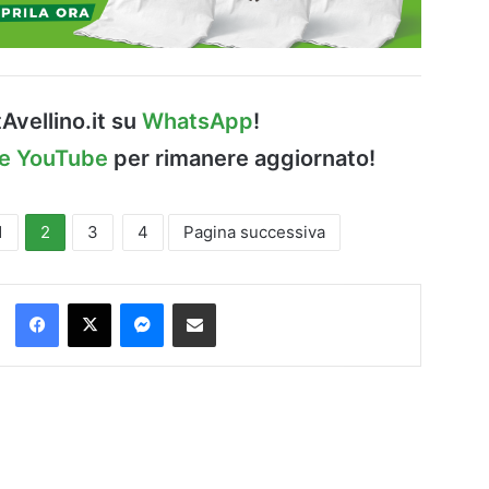
Avellino.it su
WhatsApp
!
le YouTube
per rimanere aggiornato!
1
2
3
4
Pagina successiva
Facebook
X
Messenger
Condividi via Email