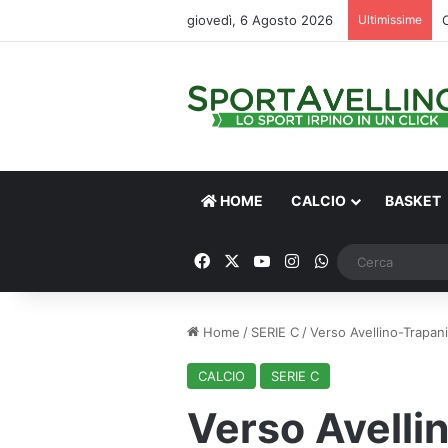
giovedì, 6 Agosto 2026
Ultimissime
HOME
CALCIO
BASKET
Facebook
X
You Tube
Instagram
WhatsApp
Home
/
SERIE C
/
Verso Avellino-Trapani,
CALCIO
SERIE C
Verso Avellin