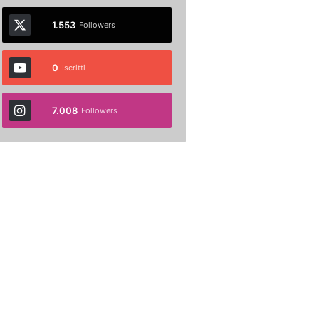
1.553
Followers
0
Iscritti
7.008
Followers