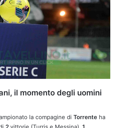
ani, il momento degli uomini
ampionato la compagine di
Torrente
ha
 di
2
vittorie (Turris e Messina),
1