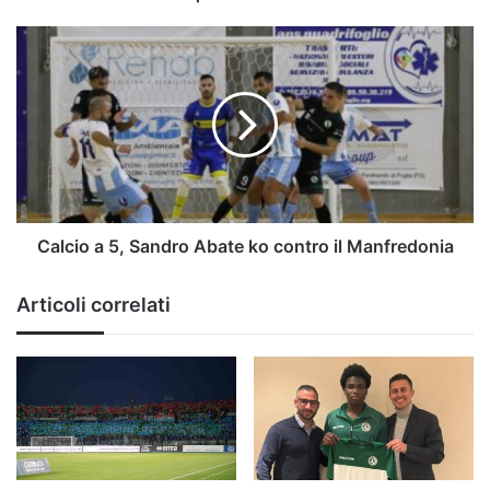
Calcio
a
5,
Sandro
Abate
ko
contro
il
Manfredonia
Calcio a 5, Sandro Abate ko contro il Manfredonia
Articoli correlati