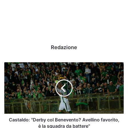
Redazione
Castaldo:
"Derby
col
Benevento?
Avellino
favorito,
è
la
squadra
da
Castaldo: "Derby col Benevento? Avellino favorito,
battere"
è la squadra da battere"