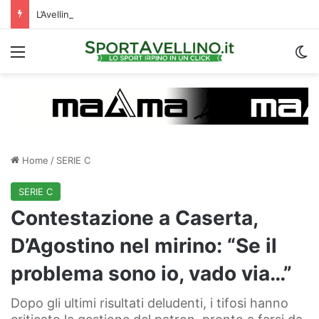
L’Avellino Basket ufficializza Tariq Owens, le prime parole: “Non vedo l’ora di giocare”
Menu
C
Home
/
SERIE C
SERIE C
Contestazione a Caserta,
D’Agostino nel mirino: “Se il
problema sono io, vado via…”
Dopo gli ultimi risultati deludenti, i tifosi hanno