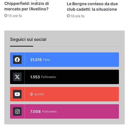
Chipperfield: indizio di
Le Borgne conteso da due
mercato per l’Avellino?
club cadetti: la situazione
15 ore fa
16 ore fa
Seguici sui social
21.015
Fans
1.553
Followers
0
Iscritti
7.008
Followers