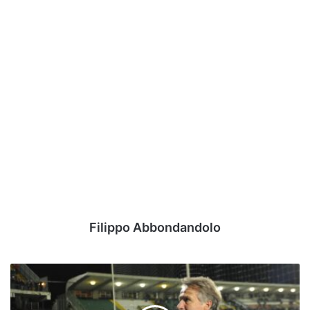
Filippo Abbondandolo
Tesser
difende
Pazienza: