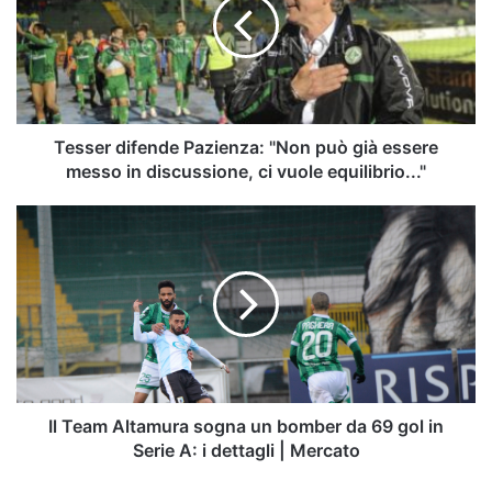
"Non
può
già
essere
messo
in
discussione,
Tesser difende Pazienza: "Non può già essere
ci
messo in discussione, ci vuole equilibrio..."
vuole
equilibrio..."
Il
Team
Altamura
sogna
un
bomber
da
69
gol
in
Il Team Altamura sogna un bomber da 69 gol in
Serie
Serie A: i dettagli | Mercato
A: