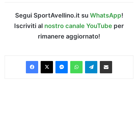
Segui SportAvellino.it su
WhatsApp
!
Iscriviti al
nostro canale YouTube
per
rimanere aggiornato!
Facebook
X
Messenger
WhatsApp
Telegram
Condividi via Email