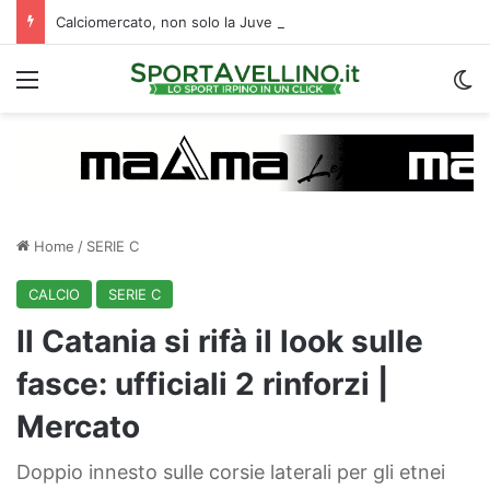
Calciomercato, non solo la Juve Stabia: un altro club di B segue l’ex Avellino Kumi
Menu
C
Home
/
SERIE C
CALCIO
SERIE C
Il Catania si rifà il look sulle
fasce: ufficiali 2 rinforzi |
Mercato
Doppio innesto sulle corsie laterali per gli etnei