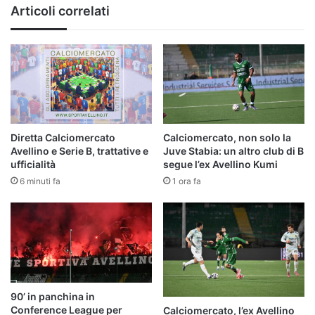
i
Articoli correlati
dettagli
|
Mercato
Diretta Calciomercato
Calciomercato, non solo la
Avellino e Serie B, trattative e
Juve Stabia: un altro club di B
ufficialità
segue l’ex Avellino Kumi
6 minuti fa
1 ora fa
90’ in panchina in
Conference League per
Calciomercato, l’ex Avellino