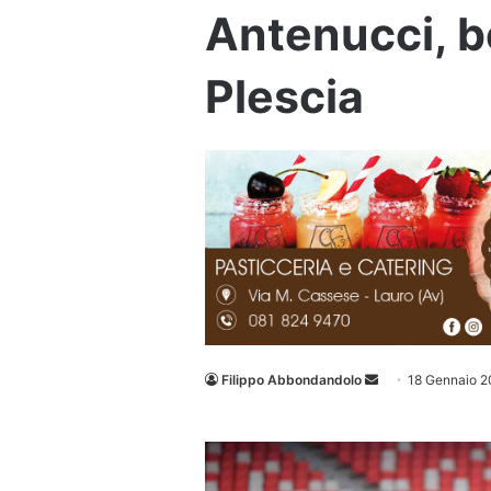
Antenucci, b
Plescia
Invia
Filippo Abbondandolo
18 Gennaio 2
un'email