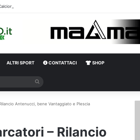
Calciomercato, Di Nardo piace al Pafos: c’è un intreccio con l’Avellino
ALTRI SPORT
CONTATTACI
SHOP
Cerca
 Rilancio Antenucci, bene Vantaggiato e Plescia
rcatori – Rilancio