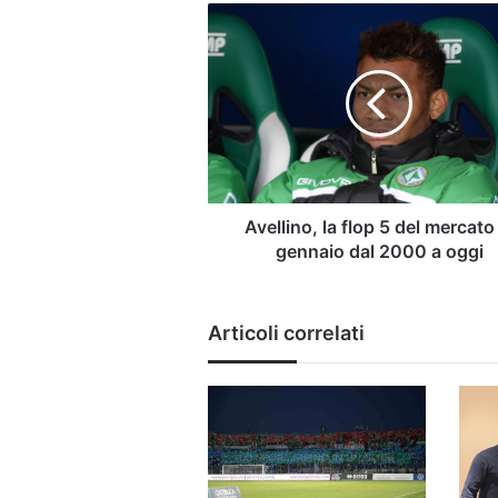
Avellino,
la
flop
5
del
mercato
di
gennaio
dal
2000
Avellino, la flop 5 del mercato
a
gennaio dal 2000 a oggi
oggi
Articoli correlati