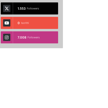
1.553
Followers
0
Iscritti
7.008
Followers