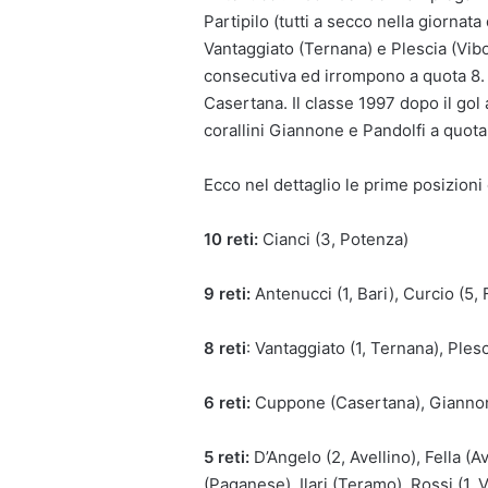
Partipilo (tutti a secco nella giornat
Vantaggiato (Ternana) e Plescia (Vib
consecutiva ed irrompono a quota 8. 
Casertana. Il classe 1997 dopo il gol
corallini Giannone e Pandolfi a quota
Ecco nel dettaglio le prime posizioni 
10 reti:
Cianci (3, Potenza)
9 reti:
Antenucci (1, Bari), Curcio (5, 
8 reti
: Vantaggiato (1, Ternana), Ples
6 reti:
Cuppone (Casertana), Giannone
5 reti:
D’Angelo (2, Avellino), Fella (A
(Paganese), Ilari (Teramo), Rossi (1,