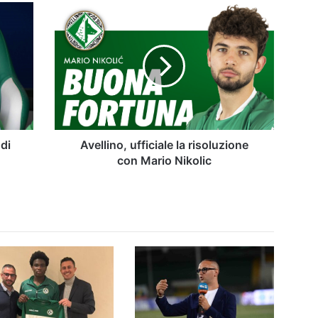
Avellino,
ufficiale
la
risoluzione
con
Mario
Nikolic
 di
Avellino, ufficiale la risoluzione
con Mario Nikolic