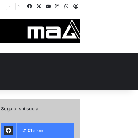
Facebook
X
You Tube
Instagram
WhatsApp
Accedi
Seguici sui social
21.015
Fans