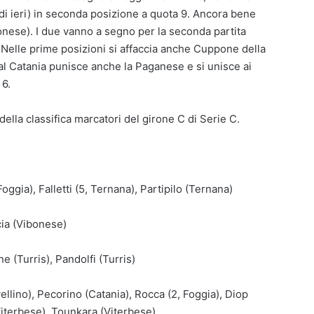
a di ieri) in seconda posizione a quota 9. Ancora bene
onese). I due vanno a segno per la seconda partita
Nelle prime posizioni si affaccia anche Cuppone della
 al Catania punisce anche la Paganese e si unisce ai
 6.
della classifica marcatori del girone C di Serie C.
Foggia), Falletti (5, Ternana), Partipilo (Ternana)
cia (Vibonese)
 (Turris), Pandolfi (Turris)
vellino), Pecorino (Catania), Rocca (2, Foggia), Diop
 Viterbese), Tounkara (Viterbese)