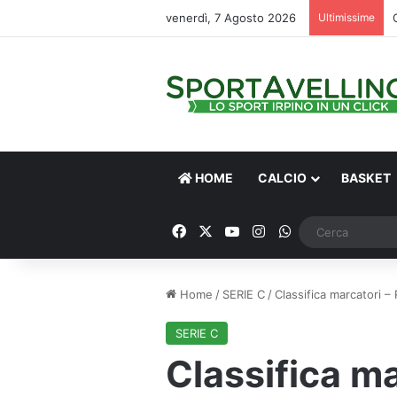
venerdì, 7 Agosto 2026
Ultimissime
HOME
CALCIO
BASKET
Facebook
X
You Tube
Instagram
WhatsApp
Home
/
SERIE C
/
Classifica marcatori –
SERIE C
Classifica ma