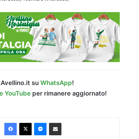
Avellino.it su
WhatsApp
!
le YouTube
per rimanere aggiornato!
Facebook
X
Messenger
Condividi via Email