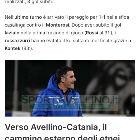
realizzati, 3 gol subiti.
Nell’
ultimo turno
è arrivato il pareggio per
1-1
nella sfida
casalinga contro il
Monterosi.
Dopo aver subito il gol
laziale
nella prima frazione di gioco (
Rossi
al 31’), i
rossazzurri
hanno evitato il ko soltanto nel finale grazie a
Kontek
(83’).
Verso Avellino-Catania, il
cammino esterno degli etnei