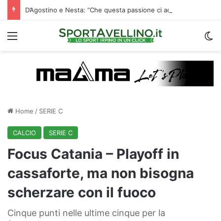
D’Agostino e Nesta: “Che questa passione ci accompagni durante la stagione”. Su mercato e stadio…
Menu
C
Home
/
SERIE C
CALCIO
SERIE C
Focus Catania – Playoff in
cassaforte, ma non bisogna
scherzare con il fuoco
Cinque punti nelle ultime cinque per la