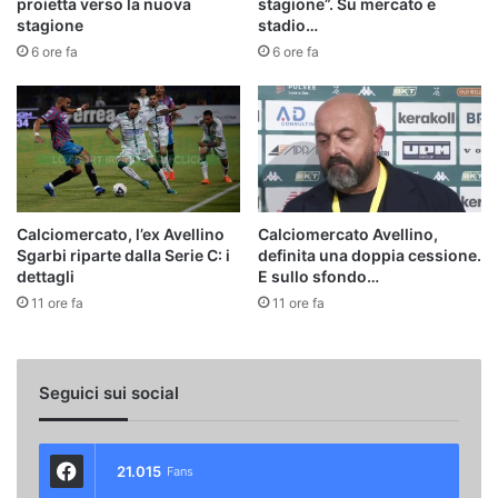
proietta verso la nuova
stagione”. Su mercato e
stagione
stadio…
6 ore fa
6 ore fa
Calciomercato, l’ex Avellino
Calciomercato Avellino,
Sgarbi riparte dalla Serie C: i
definita una doppia cessione.
dettagli
E sullo sfondo…
11 ore fa
11 ore fa
Seguici sui social
21.015
Fans