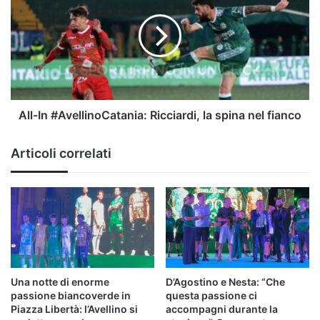
#AvellinoCatania:
Ricciardi,
la
spina
nel
fianco
All-In #AvellinoCatania: Ricciardi, la spina nel fianco
Articoli correlati
Una notte di enorme
D’Agostino e Nesta: “Che
passione biancoverde in
questa passione ci
Piazza Libertà: l’Avellino si
accompagni durante la