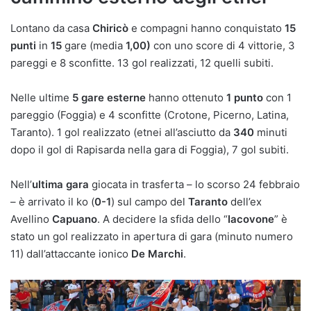
Lontano da casa
Chiricò
e compagni hanno conquistato
15
punti
in
15
gare (media
1,00)
con uno score di 4 vittorie, 3
pareggi e 8 sconfitte. 13 gol realizzati, 12 quelli subiti.
Nelle ultime
5 gare esterne
hanno ottenuto
1 punto
con 1
pareggio (Foggia) e 4 sconfitte (Crotone, Picerno, Latina,
Taranto). 1 gol realizzato (etnei all’asciutto da
340
minuti
dopo il gol di Rapisarda nella gara di Foggia), 7 gol subiti.
Nell’
ultima gara
giocata in trasferta – lo scorso 24 febbraio
– è arrivato il ko (
0-1
) sul campo del
Taranto
dell’ex
Avellino
Capuano
. A decidere la sfida dello “
Iacovone
” è
stato un gol realizzato in apertura di gara (minuto numero
11) dall’attaccante ionico
De Marchi
.