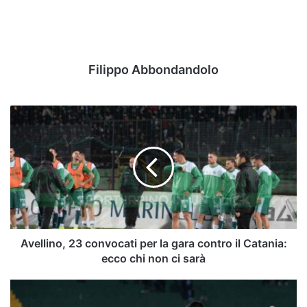
Filippo Abbondandolo
Avellino,
23
convocati
per
la
gara
contro
il
Catania:
ecco
Avellino, 23 convocati per la gara contro il Catania:
chi
ecco chi non ci sarà
non
ci
All-
sarà
In