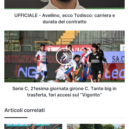
durata
del
contratto
UFFICIALE - Avellino, ecco Todisco: carriera e
durata del contratto
Serie
C,
21esima
giornata
girone
C.
Tante
big
in
trasferta,
Serie C, 21esima giornata girone C. Tante big in
fari
trasferta, fari accesi sul “Vigorito”
accesi
sul
Articoli correlati
“Vigorito”