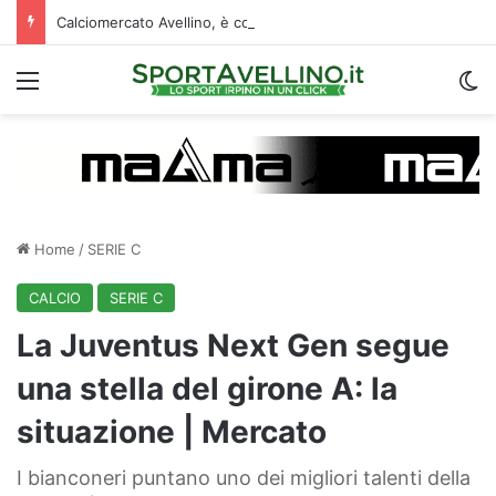
Calciomercato Avellino, è corsa a quattro per il prestito di Della Rocca: la situazione
Menu
C
Home
/
SERIE C
CALCIO
SERIE C
La Juventus Next Gen segue
una stella del girone A: la
situazione | Mercato
I bianconeri puntano uno dei migliori talenti della