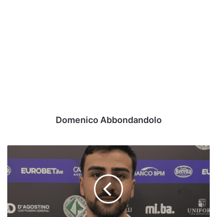
Domenico Abbondandolo
UFFICIALE
-
Avellino,
ecco
Todisco:
carriera
e