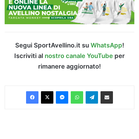
Segui SportAvellino.it su
WhatsApp
!
Iscriviti al
nostro canale YouTube
per
rimanere aggiornato!
Facebook
X
Messenger
WhatsApp
Telegram
Condividi via Email