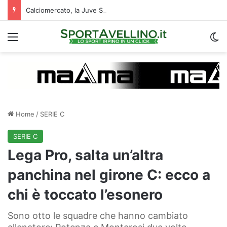
Calciomercato, la Juve Stabia supera il Vicenza per un ex Avellino: le ultime
Menu
C
Home
/
SERIE C
SERIE C
Lega Pro, salta un’altra
panchina nel girone C: ecco a
chi è toccato l’esonero
Sono otto le squadre che hanno cambiato