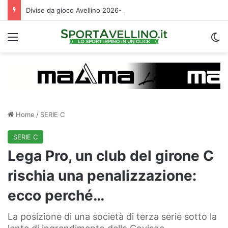
Divise da gioco Avellino 2026-2027: le descrizioni e i temi scelti da Magma
Menu
C
Home
/
SERIE C
SERIE C
Lega Pro, un club del girone C
rischia una penalizzazione:
ecco perché…
La posizione di una società di terza serie sotto la