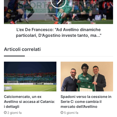
Avellino
dinamiche
particolari,
D'Agostino
investe
tanto,
L'ex De Francesco: "Ad Avellino dinamiche
ma..."
particolari, D'Agostino investe tanto, ma..."
Articoli correlati
Calciomercato, un ex
Spadoni verso la cessione in
Avellino si accasa al Catania:
Serie C: come cambia il
i dettagli
mercato dell’Avellino
2 giorni fa
5 giorni fa