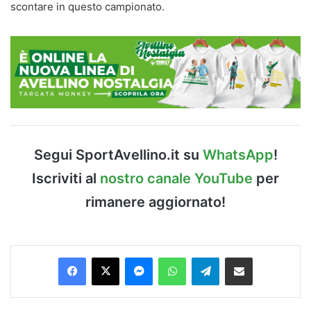
scontare in questo campionato.
Segui SportAvellino.it su
WhatsApp
!
Iscriviti al
nostro canale YouTube
per
rimanere aggiornato!
Facebook
X
Messenger
WhatsApp
Telegram
Condividi via Email