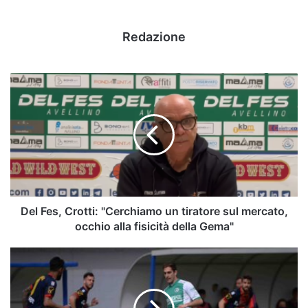
Redazione
Del
Fes,
Crotti:
"Cerchiamo
un
tiratore
sul
mercato,
occhio
alla
Del Fes, Crotti: "Cerchiamo un tiratore sul mercato,
fisicità
occhio alla fisicità della Gema"
della
Gema"
L'ex
De
Francesco:
"Ad