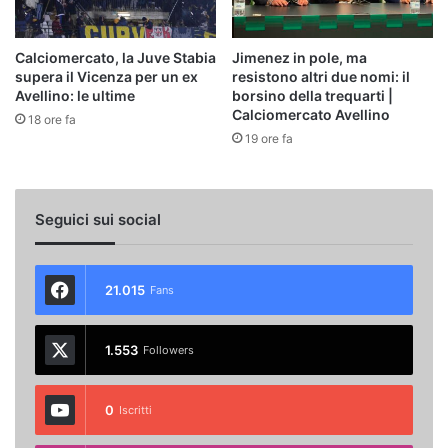
Calciomercato, la Juve Stabia
Jimenez in pole, ma
supera il Vicenza per un ex
resistono altri due nomi: il
Avellino: le ultime
borsino della trequarti |
Calciomercato Avellino
18 ore fa
19 ore fa
Seguici sui social
21.015
Fans
1.553
Followers
0
Iscritti