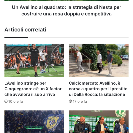
per
costruire
Un Avellino al quadrato: la strategia di Nesta per
una
costruire una rosa doppia e competitiva
rosa
doppia
Articoli correlati
e
competitiva
L’Avellino stringe per
Calciomercato Avellino, è
Cinquegrano: c’è un X factor
corsa a quattro per il prestito
che avvalora il suo arrivo
di Della Rocca: la situazione
10 ore fa
17 ore fa