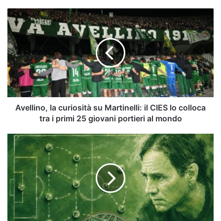
Avellino,
la
curiosità
su
Martinelli:
il
CIES
lo
colloca
tra
Avellino, la curiosità su Martinelli: il CIES lo colloca
i
tra i primi 25 giovani portieri al mondo
primi
25
Un
giovani
Avellino
portieri
al
al
quadrato:
mondo
la
strategia
di
Nesta