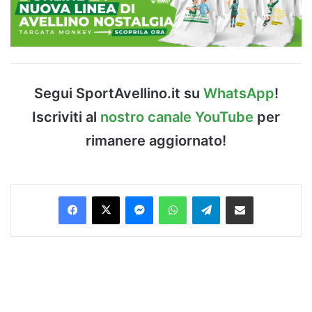
Segui SportAvellino.it su
WhatsApp
!
Iscriviti al
nostro canale YouTube
per
rimanere aggiornato!
Facebook
X
Messenger
WhatsApp
Telegram
Condividi via Email