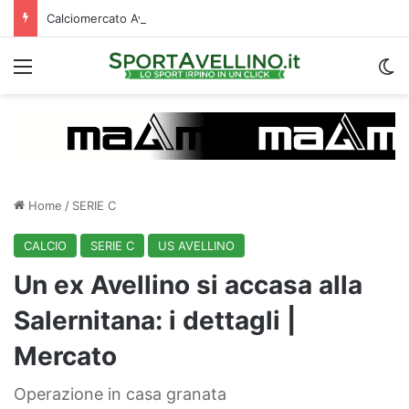
Calciomercato Avellino, è corsa a quattro per il prestito di Della Rocca: la situazione
Menu
C
Home
/
SERIE C
CALCIO
SERIE C
US AVELLINO
Un ex Avellino si accasa alla
Salernitana: i dettagli |
Mercato
Operazione in casa granata