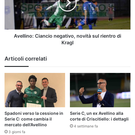
sul
rientro
di
Kragl
Avellino: Ciancio negativo, novità sul rientro di
Kragl
Articoli correlati
Spadoni verso la cessione in
Serie C, un ex Avellino alla
Serie C: come cambia il
corte di Criscitiello: i dettagli
mercato dell’Avellino
4 settimane fa
3 giorni fa