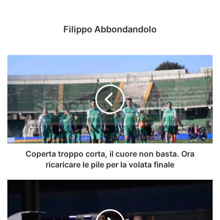
Filippo Abbondandolo
Coperta
troppo
corta,
il
cuore
non
basta.
Ora
ricaricare
le
Coperta troppo corta, il cuore non basta. Ora
pile
ricaricare le pile per la volata finale
per
la
Avellino:
volata
Ciancio
finale
negativo,
novità