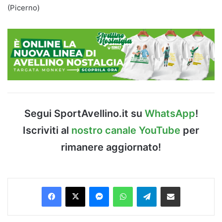
(Picerno)
Segui SportAvellino.it su
WhatsApp
!
Iscriviti al
nostro canale YouTube
per
rimanere aggiornato!
Facebook
X
Messenger
WhatsApp
Telegram
Condividi via Email