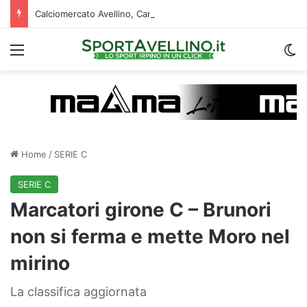
Calciomercato Avellino, Cancellieri alle firme con lo Spezia: i dettagli sul trasferimento
Menu
C
Home
/
SERIE C
SERIE C
Marcatori girone C – Brunori
non si ferma e mette Moro nel
mirino
La classifica aggiornata