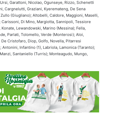
D’Ursi, Garattoni, Nicolao, Ogunseye, Rizzo, Schenetti
umi, Cargnelutti, Graziani, Kyeremateng, De Sena
Zullo (Giugliano); Altobelli, Caldore, Maggioni, Maselli,
; Carissoni, Di Mino, Margiotta, Sannipoli, Tessiore
llo, Konate, Lewandowski, Marino (Messina); Fella,
de, Parlati, Tolomello, Verde (Monterosi); Aloi,
; De Cristofaro, Diop, Golfo, Novella, Pitarresi
; Antonini, Infantino (1), Labriola, Lamonica (Taranto);
 Manzi, Santaniello (Turris); Monteagudo, Mungo,