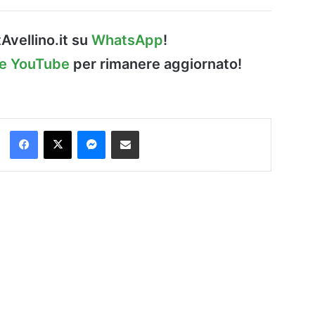
Avellino.it su
WhatsApp
!
le YouTube
per rimanere aggiornato!
Facebook
X
Messenger
Condividi via Email