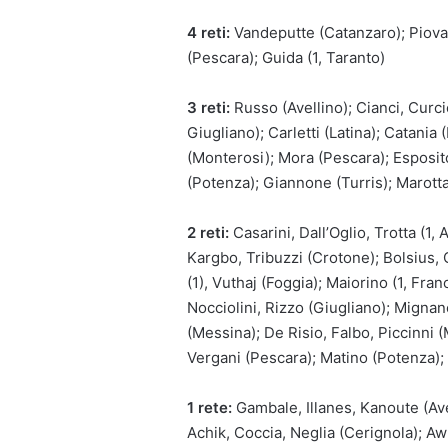
4 reti:
Vandeputte (Catanzaro); Piovac
(Pescara); Guida (1, Taranto)
3 reti:
Russo (Avellino); Cianci, Curci
Giugliano); Carletti (Latina); Catania
(Monterosi); Mora (Pescara); Esposit
(Potenza); Giannone (Turris); Marotta
2 reti:
Casarini, Dall’Oglio, Trotta (1,
Kargbo, Tribuzzi (Crotone); Bolsius, 
(1), Vuthaj (Foggia); Maiorino (1, Franc
Nocciolini, Rizzo (Giugliano); Mignanel
(Messina); De Risio, Falbo, Piccinni (
Vergani (Pescara); Matino (Potenza); 
1 rete:
Gambale, Illanes, Kanoute (Ave
Achik, Coccia, Neglia (Cerignola); A