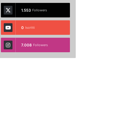
1.553
Followers
0
Iscritti
7.008
Followers