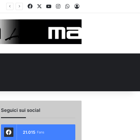
Facebook
X
You Tube
Instagram
WhatsApp
Accedi
ellino Le Borgne conteso da due club cadetti: la situazione
Seguici sui social
21.015
Fans