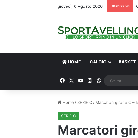
giovedì, 6 Agosto 2026
Ultimissime
HOME
CALCIO
BASKET
Facebook
X
You Tube
Instagram
WhatsApp
Home
/
SERIE C
/
Marcatori girone C – 
SERIE C
Marcatori gi