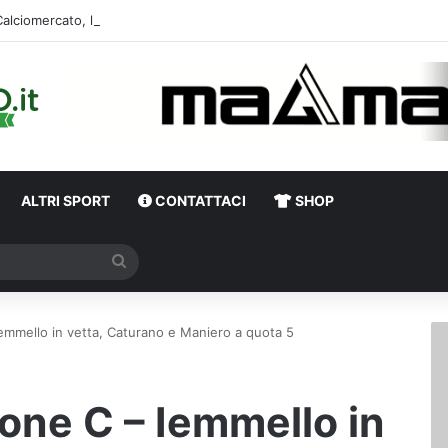
Calciomercato, l’ex Av
ALTRI SPORT
CONTATTACI
SHOP
Cerca
Iemmello in vetta, Caturano e Maniero a quota 5
rone C – Iemmello in