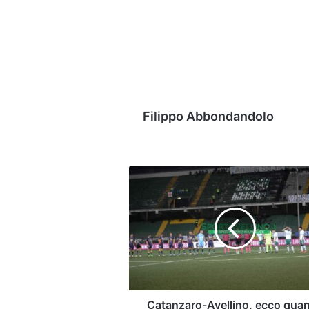
Filippo Abbondandolo
Catanzaro-
Avellino,
ecco
quando
si
giocherà
la
sfida
di
Coppa
Catanzaro-Avellino, ecco qua