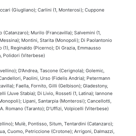
cari (Giugliano); Carlini (1, Monterosi); Cuppone
o (Catanzaro); Murilo (Francavilla); Salvemini (1,
 (Messina); Montini, Starita (Monopoli); Di Paolantonio
o (1), Reginaldo (Picerno); Di Grazia, Emmausso
, Polidori (Viterbese)
 Avellino); D’Andrea, Tascone (Cerignola); Golemic,
Candellori, Paolini, Urso (Fidelis Andria); Petermann
avilla); Faella, Fornito, Gilli (Gelbison); Gladestony,
li (Juve Stabia); Di Livio, Rosseti (1, Latina); Iannone
Monopoli); Lipani, Santarpia (Monterosi); Cancellotti,
A. Romano (Taranto); D’Uffizi, Volpicelli (Viterbese)
llino); Mulè, Pontisso, Situm, Tentardini (Catanzaro);
wua, Cuomo, Petriccione (Crotone); Arrigoni, Dalmazzi,