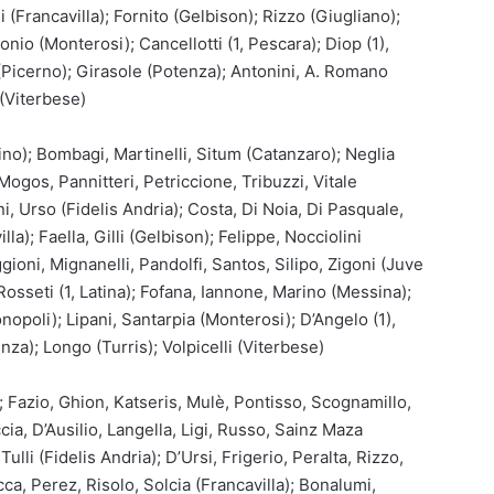
(Francavilla); Fornito (Gelbison); Rizzo (Giugliano);
nio (Monterosi); Cancellotti (1, Pescara); Diop (1),
Picerno); Girasole (Potenza); Antonini, A. Romano
 (Viterbese)
lino); Bombagi, Martinelli, Situm (Catanzaro); Neglia
ogos, Pannitteri, Petriccione, Tribuzzi, Vitale
ni, Urso (Fidelis Andria); Costa, Di Noia, Di Pasquale,
lla); Faella, Gilli (Gelbison); Felippe, Nocciolini
ioni, Mignanelli, Pandolfi, Santos, Silipo, Zigoni (Juve
 Rosseti (1, Latina); Fofana, Iannone, Marino (Messina);
nopoli); Lipani, Santarpia (Monterosi); D’Angelo (1),
za); Longo (Turris); Volpicelli (Viterbese)
; Fazio, Ghion, Katseris, Mulè, Pontisso, Scognamillo,
ia, D’Ausilio, Langella, Ligi, Russo, Sainz Maza
lli (Fidelis Andria); D’Ursi, Frigerio, Peralta, Rizzo,
ca, Perez, Risolo, Solcia (Francavilla); Bonalumi,