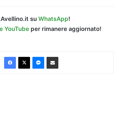
Avellino.it su
WhatsApp
!
le YouTube
per rimanere aggiornato!
Facebook
X
Messenger
Condividi via Email