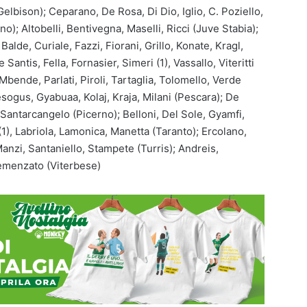
elbison); Ceparano, De Rosa, Di Dio, Iglio, C. Poziello,
no); Altobelli, Bentivegna, Maselli, Ricci (Juve Stabia);
Balde, Curiale, Fazzi, Fiorani, Grillo, Konate, Kragl,
antis, Fella, Fornasier, Simeri (1), Vassallo, Viteritti
 Mbende, Parlati, Piroli, Tartaglia, Tolomello, Verde
sogus, Gyabuaa, Kolaj, Kraja, Milani (Pescara); De
, Santarcangelo (Picerno); Belloni, Del Sole, Gyamfi,
(1), Labriola, Lamonica, Manetta (Taranto); Ercolano,
Manzi, Santaniello, Stampete (Turris); Andreis,
emenzato (Viterbese)