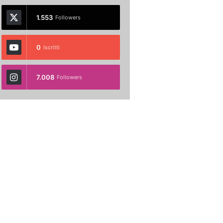
1.553
Followers
0
Iscritti
7.008
Followers