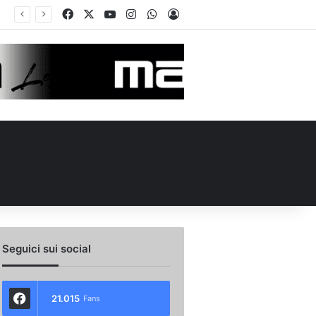
Facebook
X
You Tube
Instagram
WhatsApp
Accedi
Seguici sui social
21.015
Fans