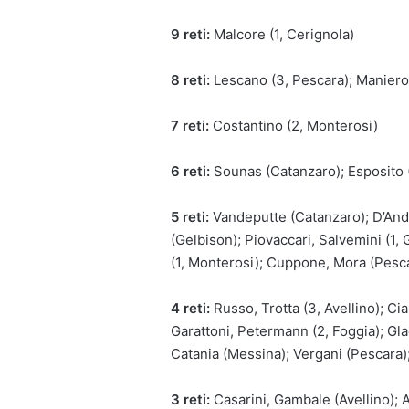
9 reti:
Malcore (1, Cerignola)
8 reti:
Lescano (3, Pescara); Maniero 
7 reti:
Costantino (2, Monterosi)
6 reti:
Sounas (Catanzaro); Esposito (1
5 reti:
Vandeputte (Catanzaro); D’Andr
(Gelbison); Piovaccari, Salvemini (1, G
(1, Monterosi); Cuppone, Mora (Pescar
4 reti:
Russo, Trotta (3, Avellino); Cia
Garattoni, Petermann (2, Foggia); Glad
Catania (Messina); Vergani (Pescara)
3 reti:
Casarini, Gambale (Avellino); 