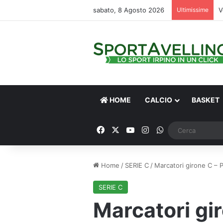
sabato, 8 Agosto 2026
Ultimissime
V
HOME
CALCIO
BASKET
Facebook
X
You Tube
Instagram
WhatsApp
Home
/
SERIE C
/
Marcatori girone C – P
SERIE C
Marcatori gi