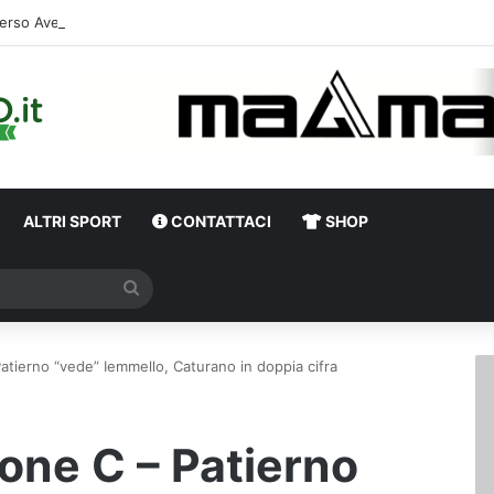
erso Avellino-Torino, il focus sulla formazione granata
ALTRI SPORT
CONTATTACI
SHOP
Cerca
atierno “vede” Iemmello, Caturano in doppia cifra
rone C – Patierno