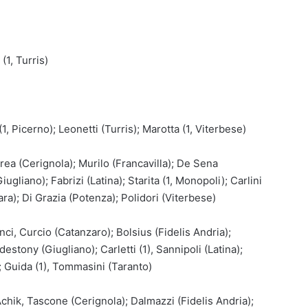
(1, Turris)
, Picerno); Leonetti (Turris); Marotta (1, Viterbese)
ea (Cerignola); Murilo (Francavilla); De Sena
iugliano); Fabrizi (Latina); Starita (1, Monopoli); Carlini
a); Di Grazia (Potenza); Polidori (Viterbese)
nci, Curcio (Catanzaro); Bolsius (Fidelis Andria);
estony (Giugliano); Carletti (1), Sannipoli (Latina);
; Guida (1), Tommasini (Taranto)
Achik, Tascone (Cerignola); Dalmazzi (Fidelis Andria);