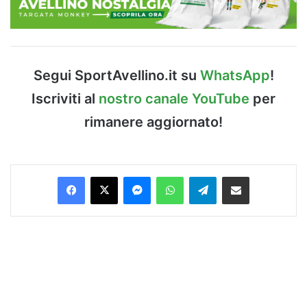
Segui SportAvellino.it su
WhatsApp
!
Iscriviti al
nostro canale YouTube
per
rimanere aggiornato!
Facebook
X
Messenger
WhatsApp
Telegram
Condividi via Email