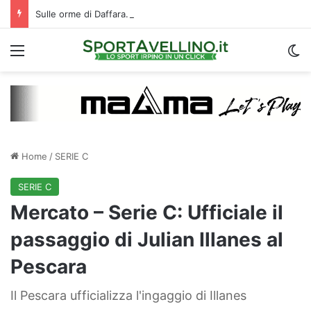
Sulle orme di Daffara. Quattro biancoverdi inseguono un traguardo europeo
Menu
C
Home
/
SERIE C
SERIE C
Mercato – Serie C: Ufficiale il
passaggio di Julian Illanes al
Pescara
Il Pescara ufficializza l'ingaggio di Illanes