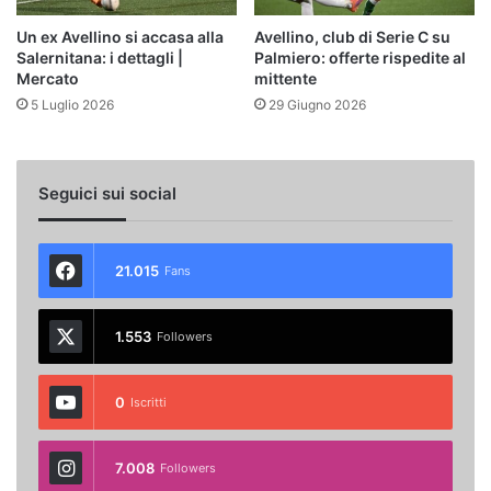
Un ex Avellino si accasa alla
Avellino, club di Serie C su
Salernitana: i dettagli |
Palmiero: offerte rispedite al
Mercato
mittente
5 Luglio 2026
29 Giugno 2026
Seguici sui social
21.015
Fans
1.553
Followers
0
Iscritti
7.008
Followers