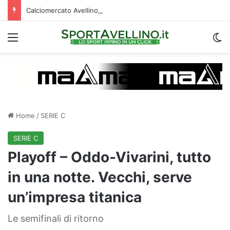
Calciomercato Avellino, è corsa a quattro per il prestito di Della Rocca: la situazione
Menu
C
Home
/
SERIE C
SERIE C
Playoff – Oddo-Vivarini, tutto
in una notte. Vecchi, serve
un’impresa titanica
Le semifinali di ritorno