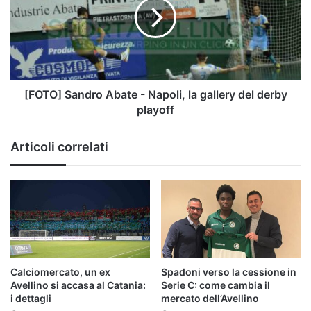
-
Napoli,
la
gallery
del
derby
playoff
[FOTO] Sandro Abate - Napoli, la gallery del derby
playoff
Articoli correlati
Calciomercato, un ex
Spadoni verso la cessione in
Avellino si accasa al Catania:
Serie C: come cambia il
i dettagli
mercato dell’Avellino