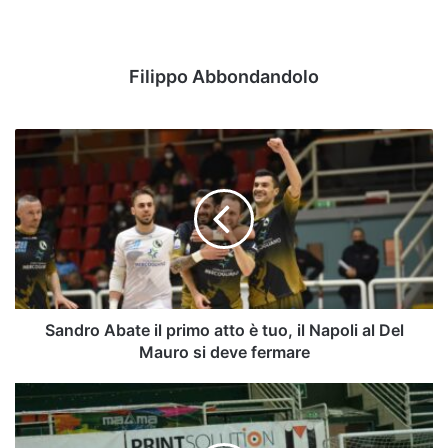
Filippo Abbondandolo
Sandro
Abate
il
primo
atto
è
tuo,
il
Napoli
al
Sandro Abate il primo atto è tuo, il Napoli al Del
Del
Mauro si deve fermare
Mauro
si
[FOTO]
deve
Sandro
fermare
Abate