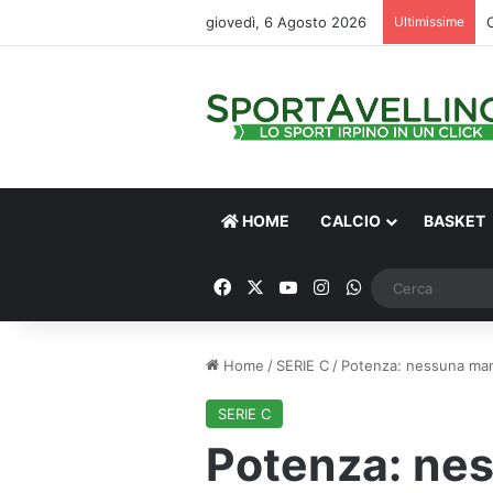
giovedì, 6 Agosto 2026
Ultimissime
HOME
CALCIO
BASKET
Facebook
X
You Tube
Instagram
WhatsApp
Home
/
SERIE C
/
Potenza: nessuna mani
SERIE C
Potenza: ne