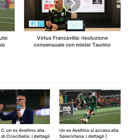
con
mister
Taurino
ute:
Virtus Francavilla: risoluzione
mio
consensuale con mister Taurino
 C, un ex Avellino alla
Un ex Avellino si accasa alla
 di Criscitiello: i dettagli
Salernitana: i dettagli |