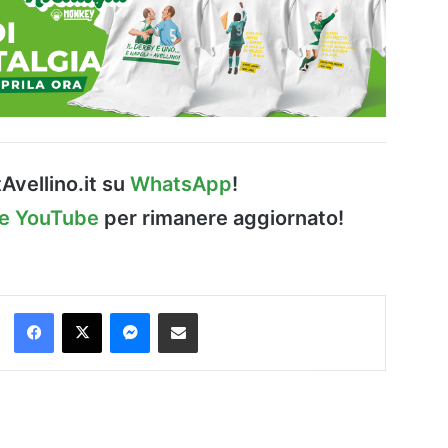
Avellino.it su
WhatsApp
!
le YouTube
per rimanere aggiornato!
Facebook
X
Messenger
Condividi via Email