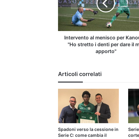
Kanoute:
"Ho
stretto
i
denti
per
Intervento al menisco per Kano
dare
"Ho stretto i denti per dare il 
il
apporto"
mio
apporto"
Articoli correlati
Spadoni verso la cessione in
Serie
Serie C: come cambia il
corte