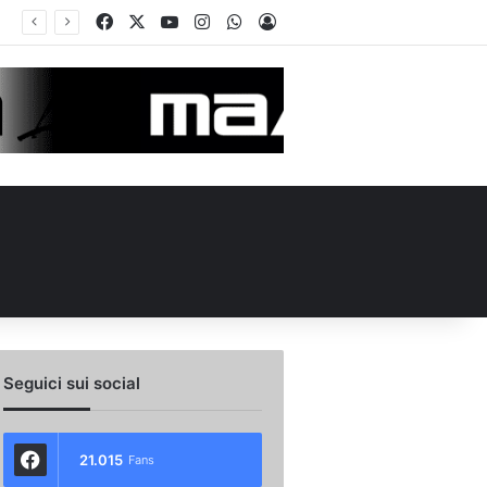
Facebook
X
You Tube
Instagram
WhatsApp
Accedi
rcato Avellino, Cancellieri alle firme con lo Spezia: i dettagli sul trasferimento
Seguici sui social
21.015
Fans