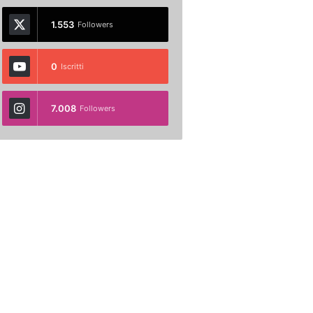
1.553
Followers
0
Iscritti
7.008
Followers