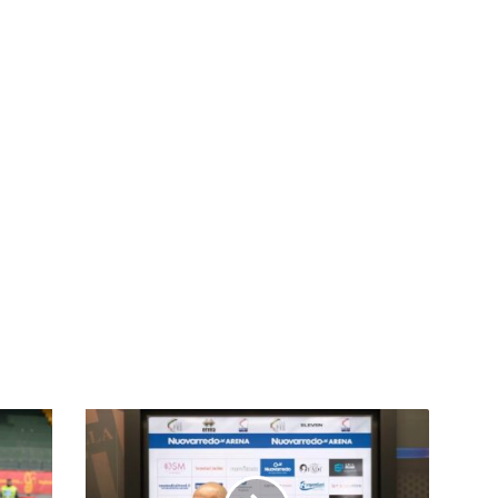
Virtus
Francavilla:
risoluzione
consensuale