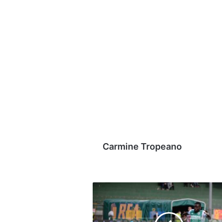
Carmine Tropeano
Intervento
al
menisco
per