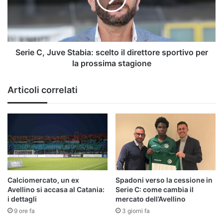
il
direttore
sportivo
per
la
Serie C, Juve Stabia: scelto il direttore sportivo per
prossima
la prossima stagione
stagione
Articoli correlati
Calciomercato, un ex
Spadoni verso la cessione in
Avellino si accasa al Catania:
Serie C: come cambia il
i dettagli
mercato dell’Avellino
9 ore fa
3 giorni fa