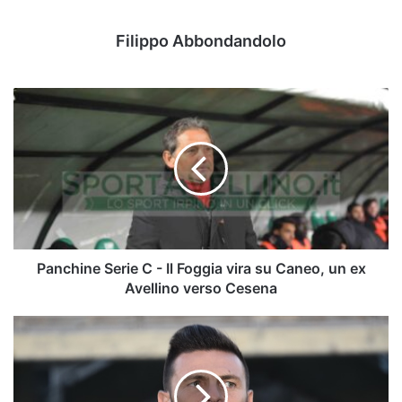
Filippo Abbondandolo
Panchine
Serie
C
-
Il
Foggia
vira
su
Caneo,
un
Panchine Serie C - Il Foggia vira su Caneo, un ex
ex
Avellino verso Cesena
Avellino
verso
Serie
Cesena
C,
Juve
Stabia:
scelto