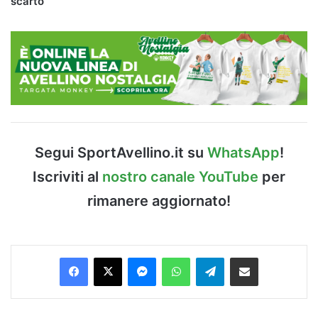
scarto
Segui SportAvellino.it su
WhatsApp
!
Iscriviti al
nostro canale YouTube
per
rimanere aggiornato!
Facebook
X
Messenger
WhatsApp
Telegram
Condividi via Email