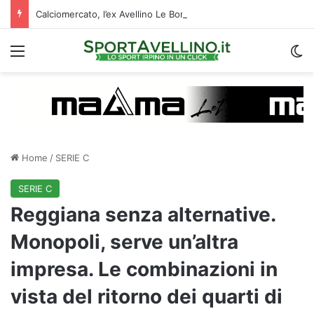
Calciomercato, l’ex Avellino Le Borgne conteso da due club cadetti: la situazione
Menu
C
Home
/
SERIE C
SERIE C
Reggiana senza alternative.
Monopoli, serve un’altra
impresa. Le combinazioni in
vista del ritorno dei quarti di