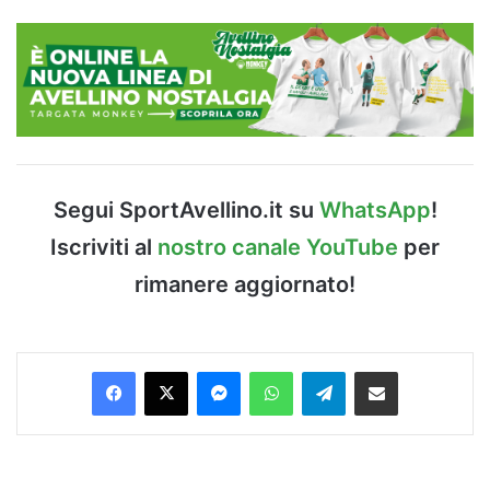
Segui SportAvellino.it su
WhatsApp
!
Iscriviti al
nostro canale YouTube
per
rimanere aggiornato!
Facebook
X
Messenger
WhatsApp
Telegram
Condividi via Email