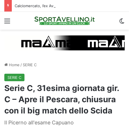
Calciomercato, l’ex Avellino Le Borgne conteso da due club cadetti: la situazione
Menu
C
Home
/
SERIE C
SERIE C
Serie C, 31esima giornata gir.
C – Apre il Pescara, chiusura
con il big match dello Scida
Il Picerno all'esame Capuano