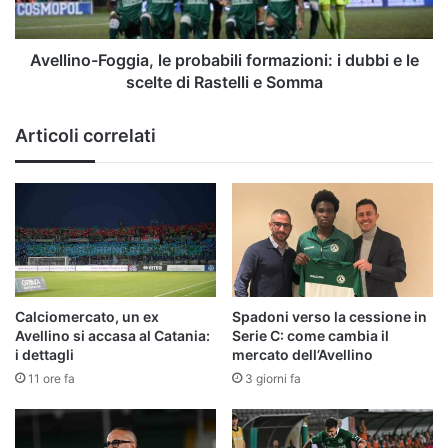
e
le
scelte
Avellino-Foggia, le probabili formazioni: i dubbi e le
di
scelte di Rastelli e Somma
Rastelli
e
Articoli correlati
Somma
Calciomercato, un ex
Spadoni verso la cessione in
Avellino si accasa al Catania:
Serie C: come cambia il
i dettagli
mercato dell’Avellino
11 ore fa
3 giorni fa