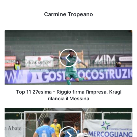
Carmine Tropeano
Top
11
27esima
–
Riggio
firma
l’impresa,
Kragl
rilancia
il
Top 11 27esima – Riggio firma l’impresa, Kragl
Messina
rilancia il Messina
Serie
A
-
Futsal:
il