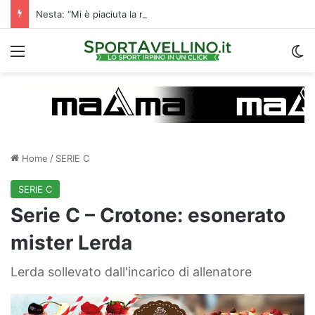
Nesta: “Mi è piaciuta la reazione nella ripresa. Sono contento di essere qua”
Menu
C
Home
/
SERIE C
SERIE C
Serie C – Crotone: esonerato
mister Lerda
Lerda sollevato dall'incarico di allenatore