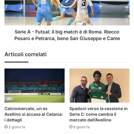
big
match
è
di
Roma.
Serie A - Futsal: il big match è di Roma. Riecco
Riecco
Pesaro e Petrarca, bene San Giuseppe e Came
Pesaro
e
Articoli correlati
Petrarca,
bene
San
Giuseppe
e
Came
Calciomercato, un ex
Spadoni verso la cessione in
Avellino si accasa al Catania:
Serie C: come cambia il
i dettagli
mercato dell’Avellino
3 giorni fa
6 giorni fa