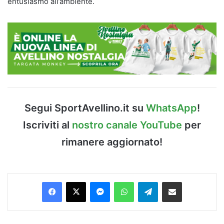
entusiasmo all’ambiente.
Segui SportAvellino.it su
WhatsApp
!
Iscriviti al
nostro canale YouTube
per
rimanere aggiornato!
Facebook
X
Messenger
WhatsApp
Telegram
Condividi via Email