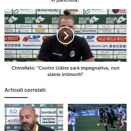
panchina?
Chinellato:
"Contro
Udine
sarà
impegnativa,
non
siamo
intimoriti"
Chinellato: "Contro Udine sarà impegnativa, non
siamo intimoriti"
Articoli correlati