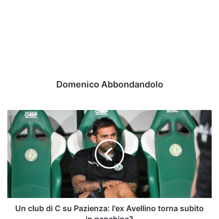
Domenico Abbondandolo
Un
club
di
C
su
Pazienza:
l'ex
Avellino
torna
subito
Un club di C su Pazienza: l'ex Avellino torna subito
in
in panchina?