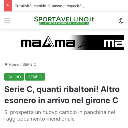
Creatività, cambio di passo e capacità di finalizzare: perché l’Avellino ha deciso di puntare su Jimenez
Menu
C
Home
/
SERIE C
CALCIO
SERIE C
Serie C, quanti ribaltoni! Altro
esonero in arrivo nel girone C
Si prospetta un nuovo cambio in panchina nel
raggruppamento meridionale