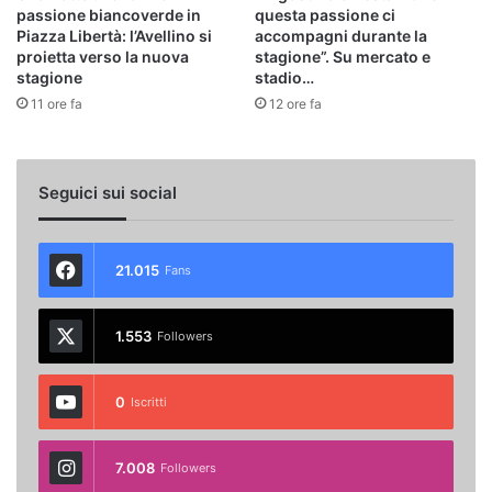
passione biancoverde in
questa passione ci
Piazza Libertà: l’Avellino si
accompagni durante la
proietta verso la nuova
stagione”. Su mercato e
stagione
stadio…
11 ore fa
12 ore fa
Seguici sui social
21.015
Fans
1.553
Followers
0
Iscritti
7.008
Followers