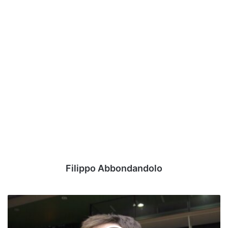
Filippo Abbondandolo
Minibasket
in
festa,