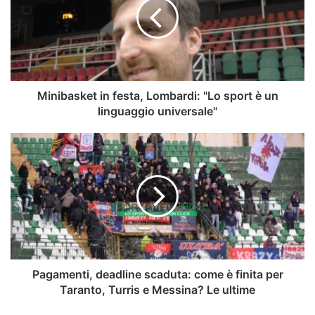
Lombardi:
"Lo
sport
è
un
linguaggio
universale"
Minibasket in festa, Lombardi: "Lo sport è un
linguaggio universale"
Pagamenti,
deadline
scaduta:
come
è
finita
per
Taranto,
Turris
e
Pagamenti, deadline scaduta: come è finita per
Messina?
Taranto, Turris e Messina? Le ultime
Le