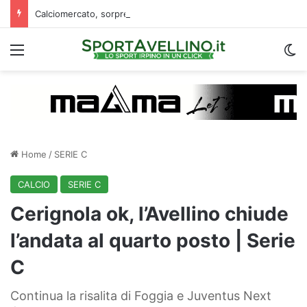
Calciomercato, sorpresa Verona: vicino un ex centrocampista dell’Avellino
Menu
C
Home
/
SERIE C
CALCIO
SERIE C
Cerignola ok, l’Avellino chiude
l’andata al quarto posto | Serie
C
Continua la risalita di Foggia e Juventus Next