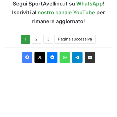
Segui SportAvellino.it su
WhatsApp
!
Iscriviti al
nostro canale YouTube
per
rimanere aggiornato!
1
2
3
Pagina successiva
Facebook
X
Messenger
WhatsApp
Telegram
Condividi via Email