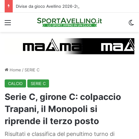
Divise da gioco Avellino 2026-2027: le descrizioni e i temi scelti da Magma
Menu
C
Home
/
SERIE C
CALCIO
SERIE C
Serie C, girone C: colpaccio
Trapani, il Monopoli si
riprende il terzo posto
Risultati e classifica del penultimo turno di