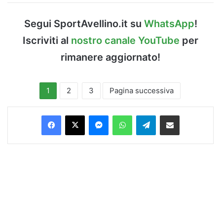
Segui SportAvellino.it su
WhatsApp
!
Iscriviti al
nostro canale YouTube
per
rimanere aggiornato!
1
2
3
Pagina successiva
Facebook
X
Messenger
WhatsApp
Telegram
Condividi via Email