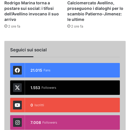
Rodrigo Marina torna a
Calciomercato Avellino,
postare sui social: i tifosi
proseguono i dialoghi per lo
dell’Avellino invocano il suo
scambio Patierno‑Jimenez:
arrivo
le ultime
2 ore fa
2 ore fa
Seguici sui social
21.015
Fans
1.553
Followers
0
Iscritti
7.008
Followers