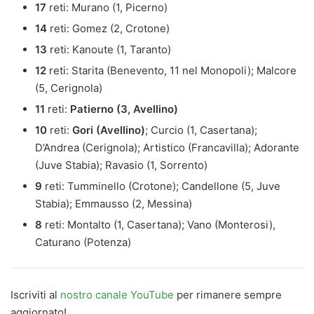
17
reti: Murano (1, Picerno)
14
reti: Gomez (2, Crotone)
13
reti: Kanoute (1, Taranto)
12
reti: Starita (Benevento, 11 nel Monopoli); Malcore
(5, Cerignola)
11
reti:
Patierno (3, Avellino)
10
reti:
Gori (Avellino)
; Curcio (1, Casertana);
D’Andrea (Cerignola); Artistico (Francavilla); Adorante
(Juve Stabia); Ravasio (1, Sorrento)
9
reti: Tumminello (Crotone); Candellone (5, Juve
Stabia); Emmausso (2, Messina)
8
reti: Montalto (1, Casertana); Vano (Monterosi),
Caturano (Potenza)
Iscriviti al
nostro canale YouTube
per rimanere sempre
aggiornato!