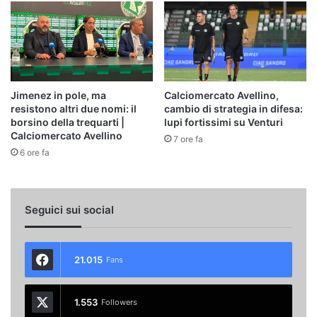
Jimenez in pole, ma
Calciomercato Avellino,
resistono altri due nomi: il
cambio di strategia in difesa:
borsino della trequarti |
lupi fortissimi su Venturi
Calciomercato Avellino
7 ore fa
6 ore fa
Seguici sui social
21.015
Fans
1.553
Followers