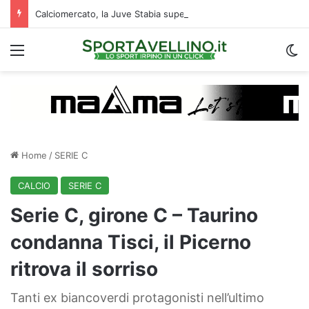
Calciomercato, la Juve Stabia supera il Vicenza per un ex Avellino: le ultime
Menu
C
Home
/
SERIE C
CALCIO
SERIE C
Serie C, girone C – Taurino
condanna Tisci, il Picerno
ritrova il sorriso
Tanti ex biancoverdi protagonisti nell’ultimo