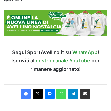
Segui SportAvellino.it su
WhatsApp
!
Iscriviti al
nostro canale YouTube
per
rimanere aggiornato!
Facebook
X
Messenger
WhatsApp
Telegram
Condividi via Email