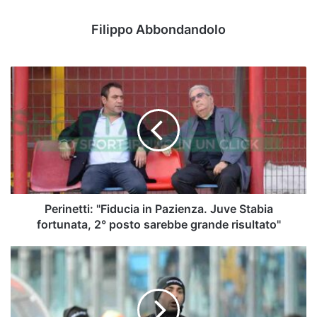
Filippo Abbondandolo
Perinetti:
"Fiducia
in
Pazienza.
Juve
Stabia
fortunata,
2°
posto
sarebbe
Perinetti: "Fiducia in Pazienza. Juve Stabia
grande
fortunata, 2° posto sarebbe grande risultato"
risultato"
Avellino,
da
oggi
si
pensa