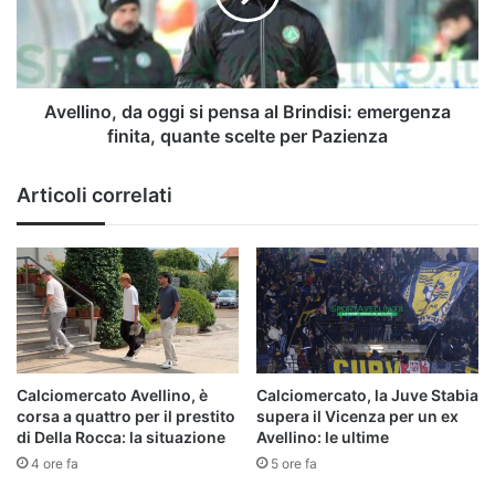
al
Brindisi:
emergenza
finita,
quante
Avellino, da oggi si pensa al Brindisi: emergenza
scelte
finita, quante scelte per Pazienza
per
Pazienza
Articoli correlati
Calciomercato Avellino, è
Calciomercato, la Juve Stabia
corsa a quattro per il prestito
supera il Vicenza per un ex
di Della Rocca: la situazione
Avellino: le ultime
4 ore fa
5 ore fa